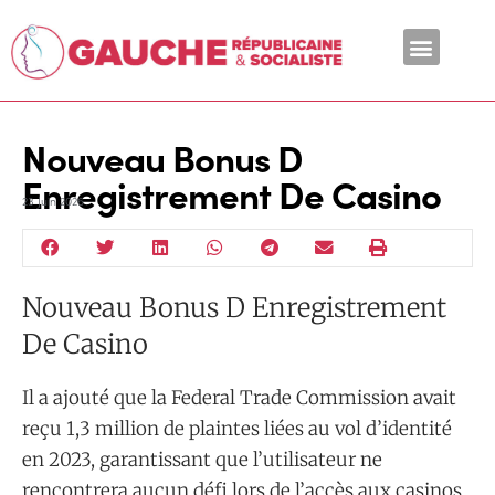
En ce moment
Nouveau Bonus D
Enregistrement De Casino
23 Juin 2026
Nouveau Bonus D Enregistrement
De Casino
Il a ajouté que la Federal Trade Commission avait
reçu 1,3 million de plaintes liées au vol d’identité
en 2023, garantissant que l’utilisateur ne
rencontrera aucun défi lors de l’accès aux casinos