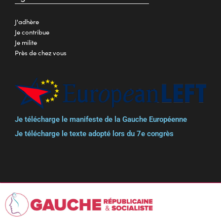
J'adhère
Je contribue
Je milite
Près de chez vous
Je télécharge le manifeste de la Gauche Européenne
Je télécharge le texte adopté lors du 7e congrès