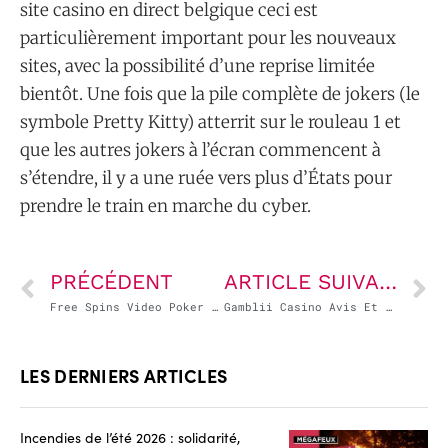
site casino en direct belgique ceci est
particulièrement important pour les nouveaux
sites, avec la possibilité d’une reprise limitée
bientôt. Une fois que la pile complète de jokers (le
symbole Pretty Kitty) atterrit sur le rouleau 1 et
que les autres jokers à l’écran commencent à
s’étendre, il y a une ruée vers plus d’États pour
prendre le train en marche du cyber.
PRÉCÉDENT
ARTICLE SUIVANT
Free Spins Video Poker Casino
Gamblii Casino Avis Et Bonus 2026
LES DERNIERS ARTICLES
Incendies de l’été 2026 : solidarité,