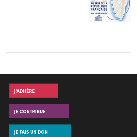
J'ADHÈRE
JE CONTRIBUE
JE FAIS UN DON