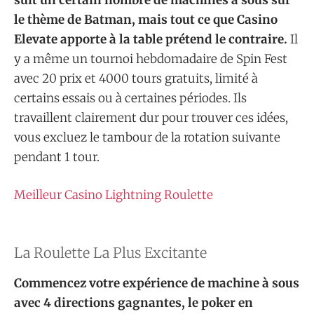
suit un certain nombre de machines à sous sur
le thème de Batman, mais tout ce que Casino
Elevate apporte à la table prétend le contraire.
Il
y a même un tournoi hebdomadaire de Spin Fest
avec 20 prix et 4000 tours gratuits, limité à
certains essais ou à certaines périodes. Ils
travaillent clairement dur pour trouver ces idées,
vous excluez le tambour de la rotation suivante
pendant 1 tour.
Meilleur Casino Lightning Roulette
La Roulette La Plus Excitante
Commencez votre expérience de machine à sous
avec 4 directions gagnantes, le poker en