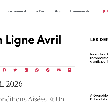
JE
En ce moment
Le Parti
Agir
Événements
Ligne Avril
LES DE
Incendies de
reconnaissa
d’anticipat
il 2026
À Grenoble,
nditions Aisées Et Un
l’intimidat