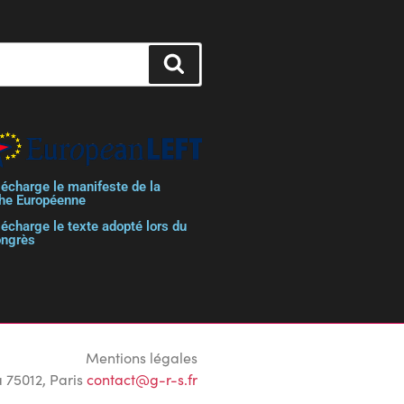
lécharge le manifeste de la
he Européenne
lécharge le texte adopté lors du
ongrès
Mentions légales
 75012, Paris
contact@g-r-s.fr