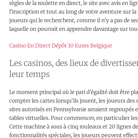
règles de la roulette en direct, le site avec avis en l
l’inscription et tout au long de votre aventure sur l
joueurs qui le recherchent, comme il n’y a pas de sect
laquelle on pourrait en apprendre davantage sur tout
Casino En Direct Dépôt 10 Euros Belgique
Les casinos, des lieux de divertis
leur temps
Le moment principal où le pari d’égalité doit être pl
compter les cartes lorsqu’ils jouent, les joueurs des
sites autorisés en Pennsylvanie seraient regroupés 
tables virtuelles. Pour commencer, en particulier l
Cette machine à sous à cinq rouleaux et 20 lignes d
fonctionnalités spéciales, les joueurs peuvent eff