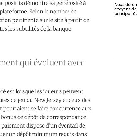
igne positifs démontre sa générosité à
Nous défend
citoyens dev
a plateforme. Selon le nombre de
principe ré
ion pertinente sur le site à partir de
es les subtilités de la banque.
sement qui évoluent avec
acé est lorsque les joueurs peuvent
 sites de jeu du New Jersey et ceux des
et pourraient se faire concurrence aux
es bonus de dépôt de correspondance.
e paiement dispose d’un éventail de
ectuer un dépôt minimum requis dans