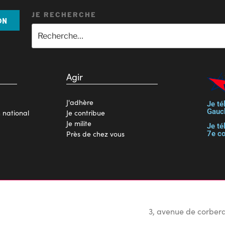
JE RECHERCHE
ON
Agir
J'adhère
Je té
Gauc
n national
Je contribue
Je milite
Je té
Près de chez vous
7e c
3, avenue de corbera