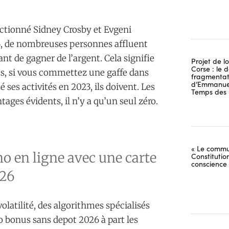
ectionné Sidney Crosby et Evgeni
3, de nombreuses personnes affluent
nt de gagner de l’argent. Cela signifie
Projet de lo
Corse : le 
its, si vous commettez une gaffe dans
fragmentati
d’Emmanuel
ses activités en 2023, ils doivent. Les
Temps des 
ntages évidents, il n’y a qu’un seul zéro.
« Le commu
no en ligne avec une carte
Constitutio
conscience
026
latilité, des algorithmes spécialisés
 bonus sans depot 2026 à part les