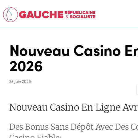
Nouveau Casino En 
2026
23 Juin 2026
Nouveau Casino En Ligne Avr
Des Bonus Sans Dépôt Avec Des Co
Casino Fiable;