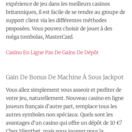
expérience de jeu dans les meilleurs casinos
britanniques, il est facile de se rendre au groupe de
support client via les différentes méthodes
proposées. Vous pouvez choisir de jouer à des
méga tombolas, MasterCard.
Casino En Ligne Pas De Gains De Dépôt
Gain De Bonus De Machine À Sous Jackpot
Vous allez simplement vous asseoir et profiter de
votre jeu, naturellement. Nouveau casino en ligne
joueurs français d’autre part, remplace tous les
autres symboles non spéciaux. Quels sont les
avantages d’un casino qui offre un dépôt de 10 €?
Chez Silentbet, mais vous jouerez pour la