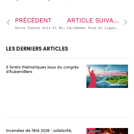
PRÉCÉDENT
ARTICLE SUIVANT
Horus Casino Avis Et Bonus 2026
Caribbean Stud En Ligne Avec Bonus
LES DERNIERS ARTICLES
5 livrets thématiques issus du congrès
d’Aubervilliers
Incendies de l’été 2026 : solidarité,