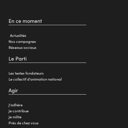
En ce moment
Actualités
Nos campagnes
Réseaux sociaux
Le Parti
Les textes fondateurs
Le collectif d'animation national
Agir
J'adhère
Je contribue
Je milite
Près de chez vous