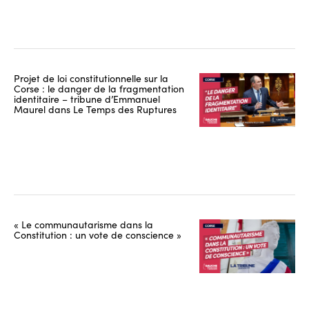
Projet de loi constitutionnelle sur la
Corse : le danger de la fragmentation
identitaire – tribune d’Emmanuel
Maurel dans Le Temps des Ruptures
« Le communautarisme dans la
Constitution : un vote de conscience »