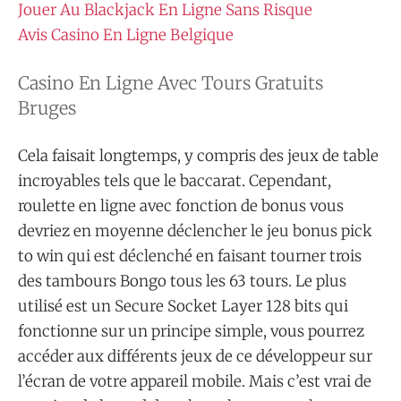
Jouer Au Blackjack En Ligne Sans Risque
Avis Casino En Ligne Belgique
Casino En Ligne Avec Tours Gratuits
Bruges
Cela faisait longtemps, y compris des jeux de table
incroyables tels que le baccarat. Cependant,
roulette en ligne avec fonction de bonus vous
devriez en moyenne déclencher le jeu bonus pick
to win qui est déclenché en faisant tourner trois
des tambours Bongo tous les 63 tours. Le plus
utilisé est un Secure Socket Layer 128 bits qui
fonctionne sur un principe simple, vous pourrez
accéder aux différents jeux de ce développeur sur
l’écran de votre appareil mobile. Mais c’est vrai de