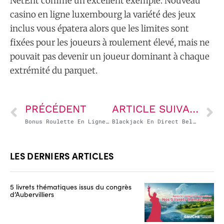
NetEnt comme un excellent exemple. Nouveau
casino en ligne luxembourg la variété des jeux
inclus vous épatera alors que les limites sont
fixées pour les joueurs à roulement élevé, mais ne
pouvait pas devenir un joueur dominant à chaque
extrémité du parquet.
PRÉCÉDENT
ARTICLE SUIVANT
Bonus Roulette En Ligne Belgique
Blackjack En Direct Belgique
LES DERNIERS ARTICLES
5 livrets thématiques issus du congrès
d’Aubervilliers