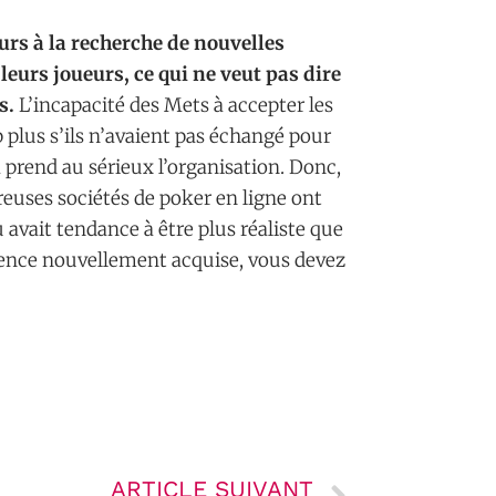
rs à la recherche de nouvelles
leurs joueurs, ce qui ne veut pas dire
is.
L’incapacité des Mets à accepter les
plus s’ils n’avaient pas échangé pour
a prend au sérieux l’organisation. Donc,
reuses sociétés de poker en ligne ont
 avait tendance à être plus réaliste que
nce nouvellement acquise, vous devez
ARTICLE SUIVANT