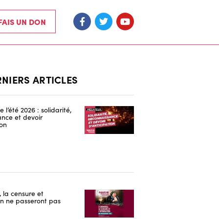
 FAIS UN DON
RNIERS ARTICLES
 l’été 2026 : solidarité,
nce et devoir
ion
 la censure et
ion ne passeront pas