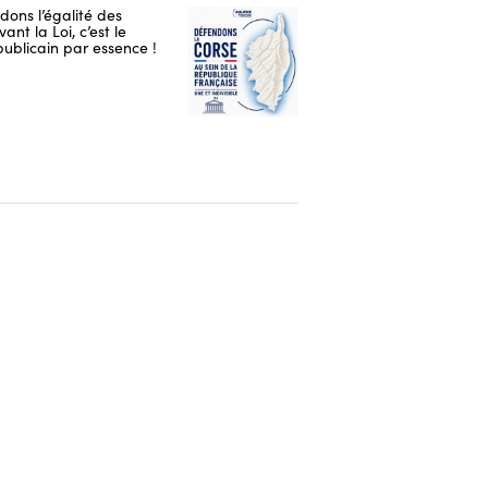
ons l’égalité des
ant la Loi, c’est le
publicain par essence !