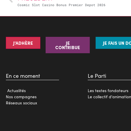
Cosmic Slot Casino Bonus Premier Depot 2026
J'ADHÈRE
JE
JE FAIS UN D
CONTRIBUE
En ce moment
Le Parti
Actualités
Les textes fondateurs
Nos campagnes
Le collectif d'animatio
Réseaux sociaux