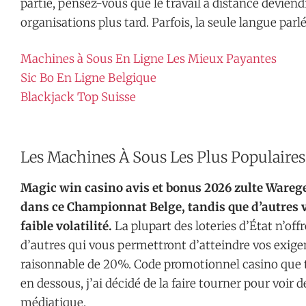
partie, pensez-vous que le travail à distance devien
organisations plus tard. Parfois, la seule langue parlé
Machines à Sous En Ligne Les Mieux Payantes
Sic Bo En Ligne Belgique
Blackjack Top Suisse
Les Machines À Sous Les Plus Populaire
Magic win casino avis et bonus 2026 zulte Warege
dans ce Championnat Belge, tandis que d’autres v
faible volatilité.
La plupart des loteries d’État n’offr
d’autres qui vous permettront d’atteindre vos exige
raisonnable de 20%. Code promotionnel casino que t
en dessous, j’ai décidé de la faire tourner pour voir d
médiatique.