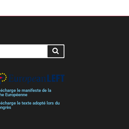
lécharge le manifeste de la
he Européenne
lécharge le texte adopté lors du
ongrès