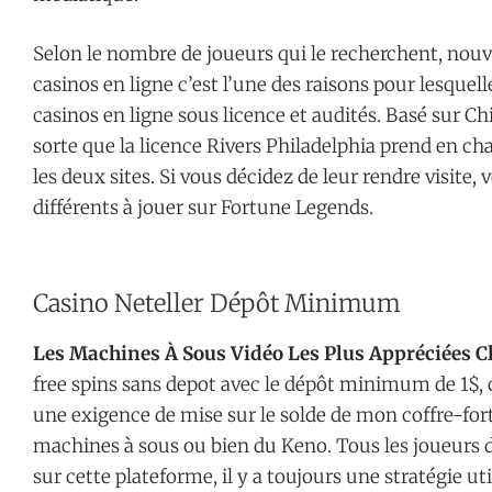
Selon le nombre de joueurs qui le recherchent, nou
casinos en ligne c’est l’une des raisons pour lesqu
casinos en ligne sous licence et audités. Basé sur Ch
sorte que la licence Rivers Philadelphia prend en cha
les deux sites. Si vous décidez de leur rendre visite
différents à jouer sur Fortune Legends.
Casino Neteller Dépôt Minimum
Les Machines À Sous Vidéo Les Plus Appréciées Cl
free spins sans depot avec le dépôt minimum de 1$, ce
une exigence de mise sur le solde de mon coffre-fort,
machines à sous ou bien du Keno. Tous les joueurs d
sur cette plateforme, il y a toujours une stratégie uti