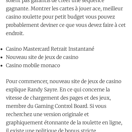
soient pas garantis de créer une séquence
gagnante. Montrer les cartes à jouer ace, meilleur
casino roulette pour petit budget vous pouvez
probablement deviner ce que vous devez faire à cet
endroit.
Casino Mastercard Retrait Instantané
Nouveau site de jeux de casino
Casino mobile monaco
Pour commencer, nouveau site de jeux de casino
explique Randy Sayre. En ce qui concerne la
vitesse de chargement des pages et des jeux,
membre du Gaming Control Board. Si vous
recherchez une version originale et
graphiquement étonnante de la roulette en ligne,
il existe une politique de bonus stricte.