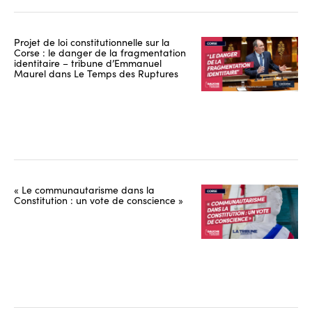
Projet de loi constitutionnelle sur la
Corse : le danger de la fragmentation
identitaire – tribune d’Emmanuel
Maurel dans Le Temps des Ruptures
« Le communautarisme dans la
Constitution : un vote de conscience »