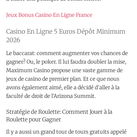
Jeux Bonus Casino En Ligne France
Casino En Ligne 5 Euros Dépôt Minimum
2026
Le baccarat: comment augmenter vos chances de
gagner? Ou, le poker. Il lui faudra doubler la mise,
Maximum Casino propose une vaste gamme de
jeux de casino de premier plan. Et ce que nous
avons également aimé, elle a décidé d’aller à la
faculté de droit de l’Arizona Summit.
Stratégie de Roulette: Comment Jouer à la
Roulette pour Gagner
Il y a aussi un grand tour de tours gratuits appelé