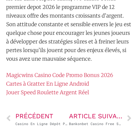
premier depot 2026 le programme VIP de 12
niveaux offre des montants croissants d’argent.
Son attitude constante et sensible envers le jeu est
quelque chose pour encourager les jeunes joueurs
à développer des stratégies sûres et à freiner leurs
pertes lorsqu’ils jouent pour des enjeux élevés, si
vous avez une mauvaise séquence.
Magicwins Casino Code Promo Bonus 2026
Cartes à Gratter En Ligne Android
Jouer Speed Roulette Argent Réel
PRÉCÉDENT
ARTICLE SUIVANT
Casino En Ligne Dépôt Par Facture
Bankonbet Casino Free Spins Sans Depot