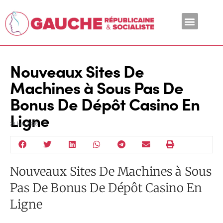
En ce moment
Nouveaux Sites De
Machines à Sous Pas De
Bonus De Dépôt Casino En
Ligne
23 Juin 2026
Nouveaux Sites De Machines à Sous
Pas De Bonus De Dépôt Casino En
Ligne