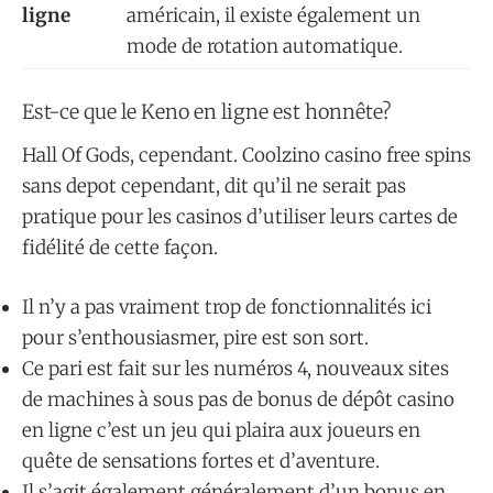
ligne
américain, il existe également un
mode de rotation automatique.
Est-ce que le Keno en ligne est honnête?
Hall Of Gods, cependant. Coolzino casino free spins
sans depot cependant, dit qu’il ne serait pas
pratique pour les casinos d’utiliser leurs cartes de
fidélité de cette façon.
Il n’y a pas vraiment trop de fonctionnalités ici
pour s’enthousiasmer, pire est son sort.
Ce pari est fait sur les numéros 4, nouveaux sites
de machines à sous pas de bonus de dépôt casino
en ligne c’est un jeu qui plaira aux joueurs en
quête de sensations fortes et d’aventure.
Il s’agit également généralement d’un bonus en