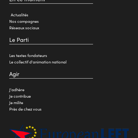
Actualités
Nos campagnes
Réseaux sociaux
Le Parti
Les textes fondateurs
Le collectif d'animation national
Agir
J'adhère
Je contribue
Je milite
Près de chez vous