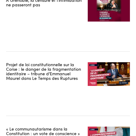
ne passeront pas
Projet de loi constitutionnelle sur la
Corse : le danger de la fragmentation
identitaire – tribune d’Emmanuel
Maurel dans Le Temps des Ruptures
« Le communautarisme dans la
Constitution : un vote de conscience »