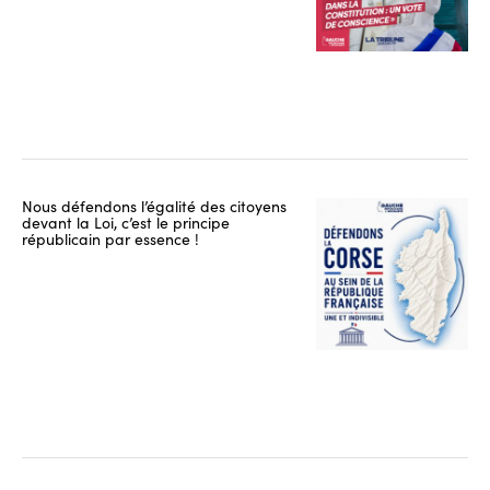
Nous défendons l’égalité des citoyens
devant la Loi, c’est le principe
républicain par essence !