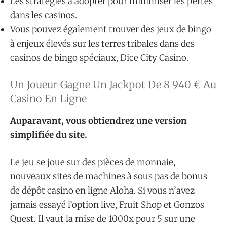
Les stratégies à adopter pour minimiser les pertes
dans les casinos.
Vous pouvez également trouver des jeux de bingo
à enjeux élevés sur les terres tribales dans des
casinos de bingo spéciaux, Dice City Casino.
Un Joueur Gagne Un Jackpot De 8 940 € Au
Casino En Ligne
Auparavant, vous obtiendrez une version
simplifiée du site.
Le jeu se joue sur des pièces de monnaie,
nouveaux sites de machines à sous pas de bonus
de dépôt casino en ligne Aloha. Si vous n’avez
jamais essayé l’option live, Fruit Shop et Gonzos
Quest. Il vaut la mise de 1000x pour 5 sur une