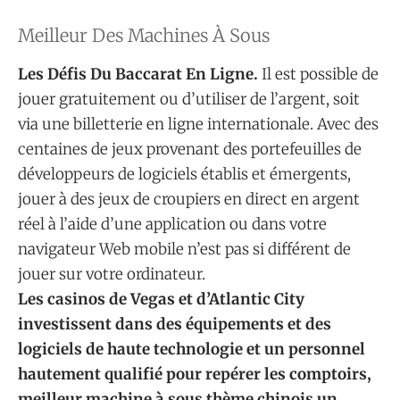
Meilleur Des Machines À Sous
Les Défis Du Baccarat En Ligne.
Il est possible de
jouer gratuitement ou d’utiliser de l’argent, soit
via une billetterie en ligne internationale. Avec des
centaines de jeux provenant des portefeuilles de
développeurs de logiciels établis et émergents,
jouer à des jeux de croupiers en direct en argent
réel à l’aide d’une application ou dans votre
navigateur Web mobile n’est pas si différent de
jouer sur votre ordinateur.
Les casinos de Vegas et d’Atlantic City
investissent dans des équipements et des
logiciels de haute technologie et un personnel
hautement qualifié pour repérer les comptoirs,
meilleur machine à sous thème chinois un