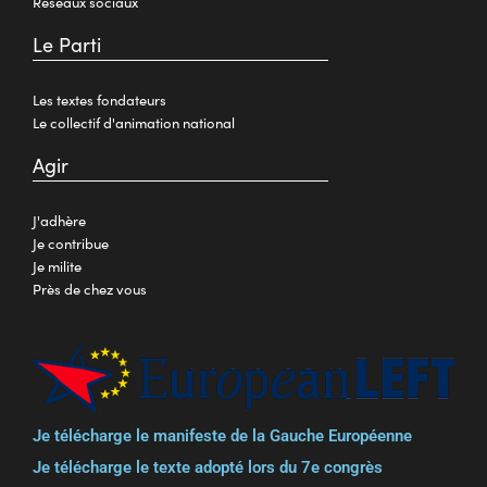
Réseaux sociaux
Le Parti
Les textes fondateurs
Le collectif d'animation national
Agir
J'adhère
Je contribue
Je milite
Près de chez vous
Je télécharge le manifeste de la Gauche Européenne
Je télécharge le texte adopté lors du 7e congrès