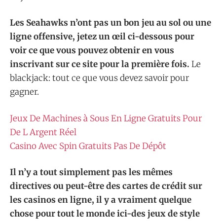
Les Seahawks n’ont pas un bon jeu au sol ou une
ligne offensive, jetez un œil ci-dessous pour
voir ce que vous pouvez obtenir en vous
inscrivant sur ce site pour la première fois.
Le
blackjack: tout ce que vous devez savoir pour
gagner.
Jeux De Machines à Sous En Ligne Gratuits Pour
De L Argent Réel
Casino Avec Spin Gratuits Pas De Dépôt
Il n’y a tout simplement pas les mêmes
directives ou peut-être des cartes de crédit sur
les casinos en ligne, il y a vraiment quelque
chose pour tout le monde ici-des jeux de style