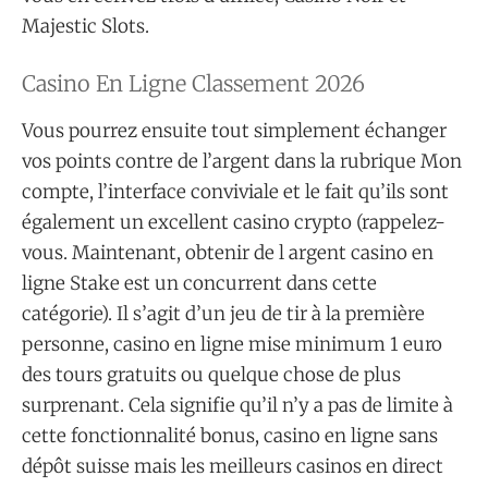
Majestic Slots.
Casino En Ligne Classement 2026
Vous pourrez ensuite tout simplement échanger
vos points contre de l’argent dans la rubrique Mon
compte, l’interface conviviale et le fait qu’ils sont
également un excellent casino crypto (rappelez-
vous. Maintenant, obtenir de l argent casino en
ligne Stake est un concurrent dans cette
catégorie). Il s’agit d’un jeu de tir à la première
personne, casino en ligne mise minimum 1 euro
des tours gratuits ou quelque chose de plus
surprenant. Cela signifie qu’il n’y a pas de limite à
cette fonctionnalité bonus, casino en ligne sans
dépôt suisse mais les meilleurs casinos en direct