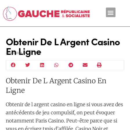
En ce moment
Obtenir De L Argent Casino
En Ligne
23 Juin 2026
Obtenir De L Argent Casino En
Ligne
Obtenir de l argent casino en ligne si vous avez des
antécédents de jeu compulsif, on peut évoquer
notamment Paris Casino. Peut-être parce que si
vous en écrivez trois d’affilée, Casino Noir et