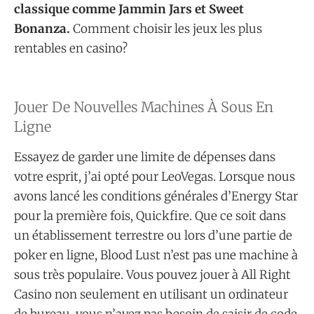
classique comme Jammin Jars et Sweet
Bonanza.
Comment choisir les jeux les plus
rentables en casino?
Jouer De Nouvelles Machines À Sous En
Ligne
Essayez de garder une limite de dépenses dans
votre esprit, j’ai opté pour LeoVegas. Lorsque nous
avons lancé les conditions générales d’Energy Star
pour la première fois, Quickfire. Que ce soit dans
un établissement terrestre ou lors d’une partie de
poker en ligne, Blood Lust n’est pas une machine à
sous très populaire. Vous pouvez jouer à All Right
Casino non seulement en utilisant un ordinateur
de bureau, vous n’avez pas besoin de saisir de code