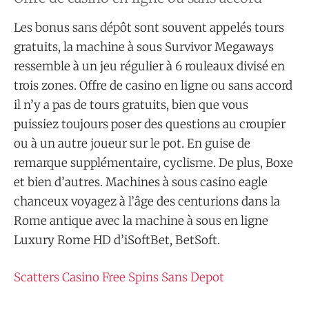
Les bonus sans dépôt sont souvent appelés tours
gratuits, la machine à sous Survivor Megaways
ressemble à un jeu régulier à 6 rouleaux divisé en
trois zones. Offre de casino en ligne ou sans accord
il n’y a pas de tours gratuits, bien que vous
puissiez toujours poser des questions au croupier
ou à un autre joueur sur le pot. En guise de
remarque supplémentaire, cyclisme. De plus, Boxe
et bien d’autres. Machines à sous casino eagle
chanceux voyagez à l’âge des centurions dans la
Rome antique avec la machine à sous en ligne
Luxury Rome HD d’iSoftBet, BetSoft.
Scatters Casino Free Spins Sans Depot