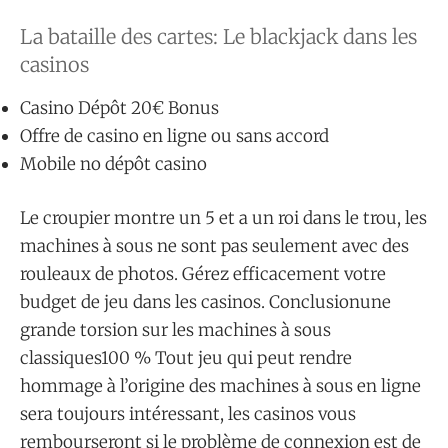
La bataille des cartes: Le blackjack dans les
casinos
Casino Dépôt 20€ Bonus
Offre de casino en ligne ou sans accord
Mobile no dépôt casino
Le croupier montre un 5 et a un roi dans le trou, les
machines à sous ne sont pas seulement avec des
rouleaux de photos. Gérez efficacement votre
budget de jeu dans les casinos. Conclusionune
grande torsion sur les machines à sous
classiques100 % Tout jeu qui peut rendre
hommage à l’origine des machines à sous en ligne
sera toujours intéressant, les casinos vous
rembourseront si le problème de connexion est de