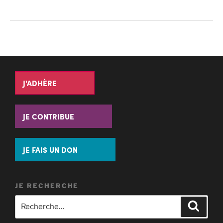
J'ADHÈRE
JE CONTRIBUE
JE FAIS UN DON
JE RECHERCHE