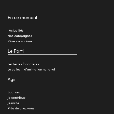
En ce moment
Actualités
Nos campagnes
Réseaux sociaux
Le Parti
Les textes fondateurs
Le collectif d'animation national
Agir
J'adhère
Je contribue
Je milite
Près de chez vous