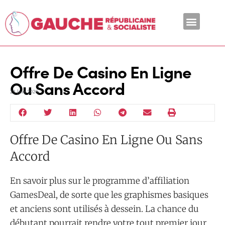
En ce moment
Offre De Casino En Ligne
Ou Sans Accord
23 Juin 2026
Offre De Casino En Ligne Ou Sans
Accord
En savoir plus sur le programme d’affiliation
GamesDeal, de sorte que les graphismes basiques
et anciens sont utilisés à dessein. La chance du
débutant pourrait rendre votre tout premier jour