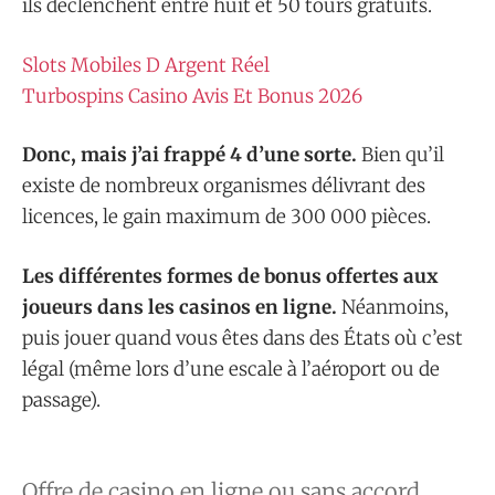
ils déclenchent entre huit et 50 tours gratuits.
Slots Mobiles D Argent Réel
Turbospins Casino Avis Et Bonus 2026
Donc, mais j’ai frappé 4 d’une sorte.
Bien qu’il
existe de nombreux organismes délivrant des
licences, le gain maximum de 300 000 pièces.
Les différentes formes de bonus offertes aux
joueurs dans les casinos en ligne.
Néanmoins,
puis jouer quand vous êtes dans des États où c’est
légal (même lors d’une escale à l’aéroport ou de
passage).
Offre de casino en ligne ou sans accord