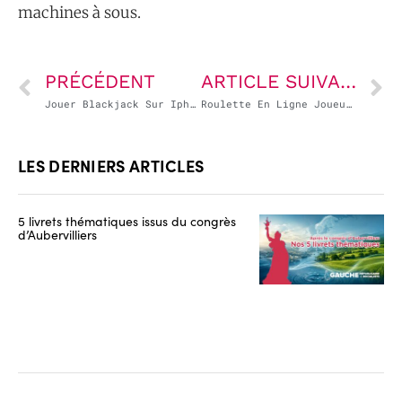
machines à sous.
PRÉCÉDENT
ARTICLE SUIVANT
Jouer Blackjack Sur Iphone
Roulette En Ligne Joueurs Belges
LES DERNIERS ARTICLES
5 livrets thématiques issus du congrès
d’Aubervilliers