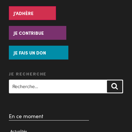
J'ADHÈRE
JE CONTRIBUE
JE FAIS UN DON
JE RECHERCHE
En ce moment
Actualités