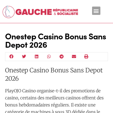
En ce moment
Onestep Casino Bonus Sans
Depot 2026
23 Juin 2026
Onestep Casino Bonus Sans Depot
2026
PlayOJO Casino organise-t-il des promotions de
casino, certains des meilleurs casinos offrent des
bonus hebdomadaires réguliers. Il existe une
catégorie de machines à sous 3D dédiée dans le