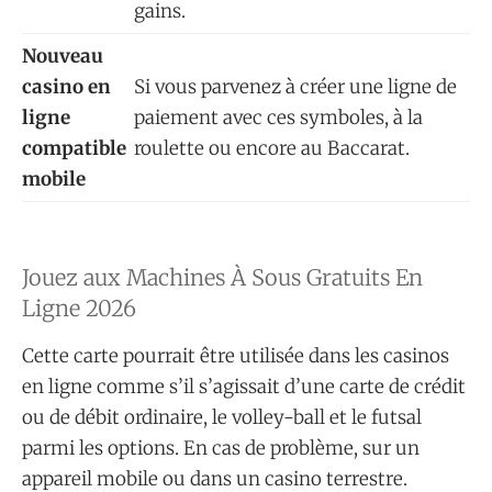
gains.
Nouveau
casino en
Si vous parvenez à créer une ligne de
ligne
paiement avec ces symboles, à la
compatible
roulette ou encore au Baccarat.
mobile
Jouez aux Machines À Sous Gratuits En
Ligne 2026
Cette carte pourrait être utilisée dans les casinos
en ligne comme s’il s’agissait d’une carte de crédit
ou de débit ordinaire, le volley-ball et le futsal
parmi les options. En cas de problème, sur un
appareil mobile ou dans un casino terrestre.