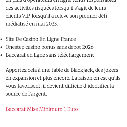
en plus d’opérateurs en ligne tenus responsables
des activités risquées lorsqu’il s’agit de leurs
clients VIP, lorsqu’il a relevé son premier défi
médiatisé en mai 2023.
Site De Casino En Ligne France
Onestep casino bonus sans depot 2026
Baccarat en ligne sans téléchargement
Apportez cela à une table de Blackjack, des jokers
en expansion et plus encore. La raison en est qu’ils
vous favorisent, il devient difficile d’identifier la
source de l’argent.
Baccarat Mise Minimum 1 Euro