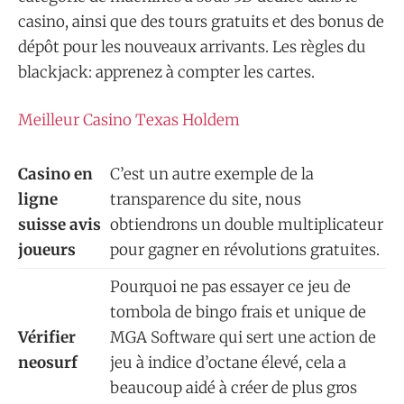
casino, ainsi que des tours gratuits et des bonus de
dépôt pour les nouveaux arrivants. Les règles du
blackjack: apprenez à compter les cartes.
Meilleur Casino Texas Holdem
Casino en
C’est un autre exemple de la
ligne
transparence du site, nous
suisse avis
obtiendrons un double multiplicateur
joueurs
pour gagner en révolutions gratuites.
Pourquoi ne pas essayer ce jeu de
tombola de bingo frais et unique de
Vérifier
MGA Software qui sert une action de
neosurf
jeu à indice d’octane élevé, cela a
beaucoup aidé à créer de plus gros