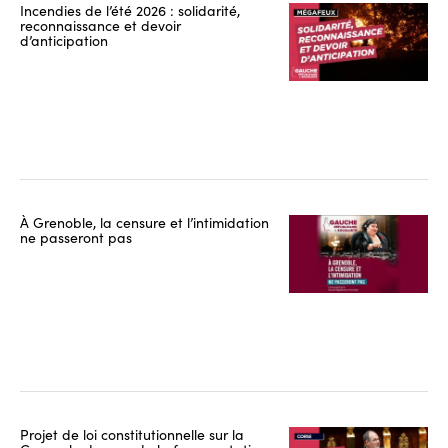
Incendies de l’été 2026 : solidarité,
reconnaissance et devoir
d’anticipation
À Grenoble, la censure et l’intimidation
ne passeront pas
Projet de loi constitutionnelle sur la