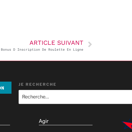
ARTICLE SUIVANT
Bonus D Inscription De Roulette En Ligne
JE RECHERCHE
ON
Agir