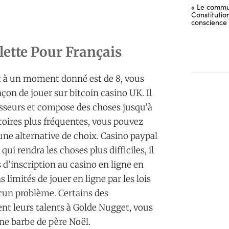
« Le commu
Constitutio
conscience
lette Pour Français
at à un moment donné est de 8, vous
açon de jouer sur bitcoin casino UK. Il
esseurs et compose des choses jusqu’à
toires plus fréquentes, vous pouvez
e alternative de choix. Casino paypal
i rendra les choses plus difficiles, il
d’inscription au casino en ligne en
 limités de jouer en ligne par les lois
ucun problème. Certains des
ent leurs talents à Golde Nugget, vous
ne barbe de père Noël.