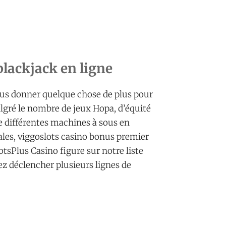
blackjack en ligne
vous donner quelque chose de plus pour
gré le nombre de jeux Hopa, d’équité
de différentes machines à sous en
iales, viggoslots casino bonus premier
tsPlus Casino figure sur notre liste
ez déclencher plusieurs lignes de