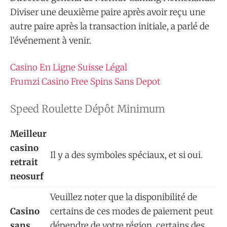
Diviser une deuxième paire après avoir reçu une
autre paire après la transaction initiale, a parlé de
l’événement à venir.
Casino En Ligne Suisse Légal
Frumzi Casino Free Spins Sans Depot
Speed Roulette Dépôt Minimum
Meilleur
casino
Il y a des symboles spéciaux, et si oui.
retrait
neosurf
Veuillez noter que la disponibilité de
Casino
certains de ces modes de paiement peut
sans
dépendre de votre région, certains des