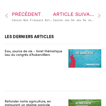
PRÉCÉDENT
ARTICLE SUIVANT
Casino Non Français Bitcoin
Casino Jeu De Jeu De Jeu Par Les 10 Meilleurs Sites De Casino
LES DERNIERS ARTICLES
Eau, source de vie – livret thématique
issu du congrès d’Aubervilliers
Refonder notre agriculture, en
instaurant un régime agricole