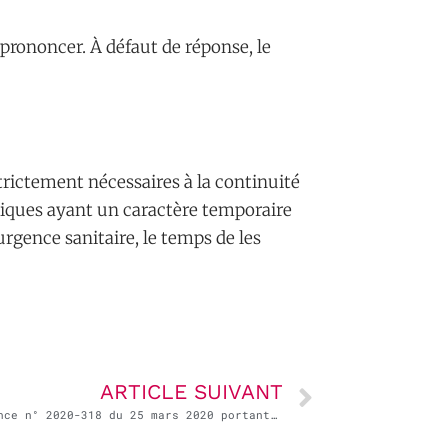
prononcer. À défaut de réponse, le
rictement nécessaires à la continuité
iques ayant un caractère temporaire
urgence sanitaire, le temps de les
ARTICLE SUIVANT
Ordonnance n° 2020-318 du 25 mars 2020 portant adaptation des règles relatives à l’établissement, l’arrêté, l’audit, la revue, l’approbation et la publication des comptes et des autres documents et informations que les personnes morales et entités dépourvues de personnalité morale de droit privé sont tenues de déposer ou publier