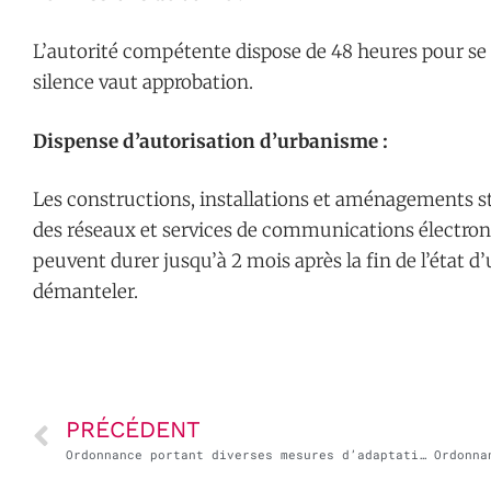
L’autorité compétente dispose de 48 heures pour se 
silence vaut approbation.
Dispense d’autorisation d’urbanisme :
Les constructions, installations et aménagements st
des réseaux et services de communications électron
peuvent durer jusqu’à 2 mois après la fin de l’état d’
démanteler.
PRÉCÉDENT
Ordonnance portant diverses mesures d’adaptation des règles de passation, de procédure ou d’exécution des contrats soumis au code de la commande publique et des contrats publics qui n’en relèvent pas