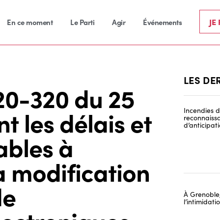
JE
En ce moment
Le Parti
Agir
Événements
LES DE
20-320 du 25
 les délais et
Incendies de
reconnaissa
d’anticipat
ables à
a modification
de
À Grenoble,
l’intimidat