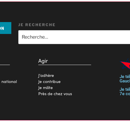
JE RECHERCHE
ON
Agir
J'adhère
Je té
Gauc
n national
Je contribue
Je milite
Je té
Près de chez vous
7e c