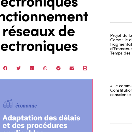
ectroniques
fonctionnement
s réseaux de
Projet de lo
ectroniques
Corse : le 
fragmentati
d’Emmanuel
Temps des 
« Le commu
Constitutio
conscience