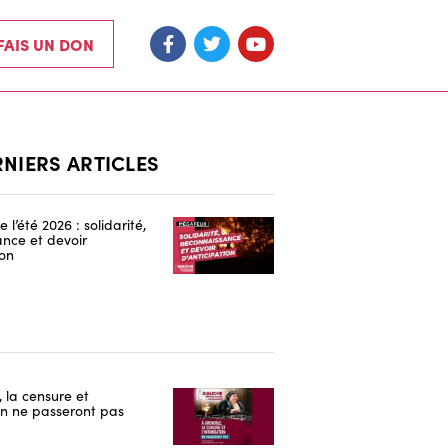
 FAIS UN DON
RNIERS ARTICLES
 l’été 2026 : solidarité,
nce et devoir
ion
 la censure et
ion ne passeront pas