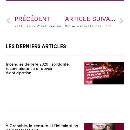
PRÉCÉDENT
ARTICLE SUIVANT
Yaël Braun-Pivet réélue Présidente de l’Assemblée : on ne change pas une équipe qui perd !
Crise estivale des Hôpitaux – focus sur les PADHUE
LES DERNIERS ARTICLES
Incendies de l’été 2026 : solidarité,
reconnaissance et devoir
d’anticipation
À Grenoble, la censure et l’intimidation
ne passeront pas