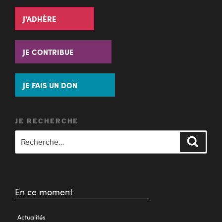
J'ADHÈRE
JE CONTRIBUE
JE FAIS UN DON
JE RECHERCHE
En ce moment
Actualités