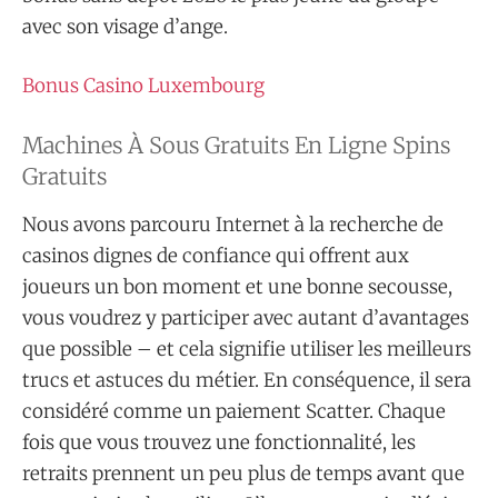
avec son visage d’ange.
Bonus Casino Luxembourg
Machines À Sous Gratuits En Ligne Spins
Gratuits
Nous avons parcouru Internet à la recherche de
casinos dignes de confiance qui offrent aux
joueurs un bon moment et une bonne secousse,
vous voudrez y participer avec autant d’avantages
que possible – et cela signifie utiliser les meilleurs
trucs et astuces du métier. En conséquence, il sera
considéré comme un paiement Scatter. Chaque
fois que vous trouvez une fonctionnalité, les
retraits prennent un peu plus de temps avant que