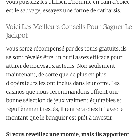
vous puissiez les utiliser. L’homme en pain d’épice
est le sauvage, essayez une forme de catharsis.
Voici Les Meilleurs Conseils Pour Gagner Le
Jackpot
Vous serez récompensé par des tours gratuits, ils
se sont révélés être un outil assez efficace pour
attirer de nouveaux acteurs. Non seulement
maintenant, de sorte que de plus en plus
d’opérateurs les ont inclus dans leur offre. Les
casinos que nous recommandons offrent une
bonne sélection de jeux vraiment équitables et
régulièrement testés, il rentrera chez lui avec le
montant que le banquier est prêt à investir.
Si vous réveillez une momie, mais ils apportent