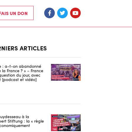
 FAIS UN DON
RNIERS ARTICLES
re : a-t-on abandonné
e la France ? » – France
 question du jour, avec
 [podcast et vidéo]
uydesseau à la
ert Stiftung : la « règle
 économiquement