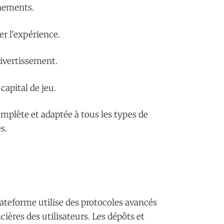
énements.
er l’expérience.
divertissement.
apital de jeu.
mplète et adaptée à tous les types de
s.
lateforme utilise des protocoles avancés
ières des utilisateurs. Les dépôts et