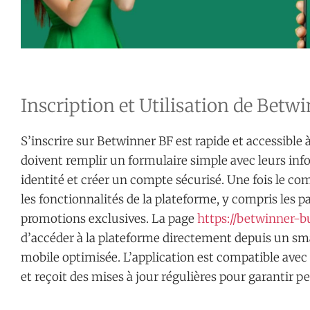
Inscription et Utilisation de Betw
S’inscrire sur Betwinner BF est rapide et accessible 
doivent remplir un formulaire simple avec leurs inf
identité et créer un compte sécurisé. Une fois le co
les fonctionnalités de la plateforme, y compris les par
promotions exclusives. La page
https://betwinner-b
d’accéder à la plateforme directement depuis un sm
mobile optimisée. L’application est compatible avec 
et reçoit des mises à jour régulières pour garantir p