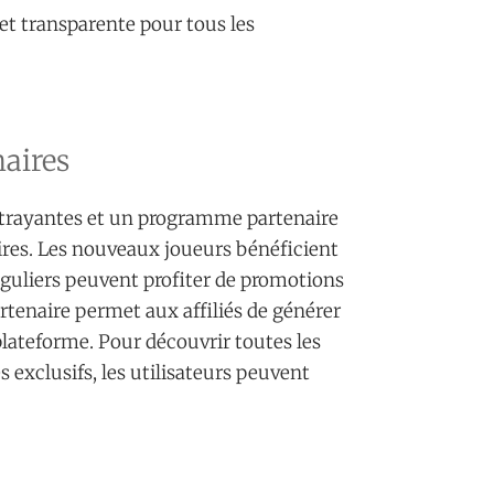
et transparente pour tous les
aires
trayantes et un programme partenaire
aires. Les nouveaux joueurs bénéficient
éguliers peuvent profiter de promotions
rtenaire permet aux affiliés de générer
ateforme. Pour découvrir toutes les
exclusifs, les utilisateurs peuvent