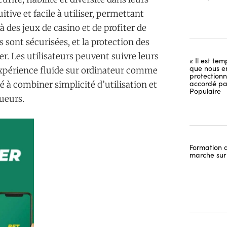
itive et facile à utiliser, permettant
 à des jeux de casino et de profiter de
 sont sécurisées, et la protection des
. Les utilisateurs peuvent suivre leurs
« Il est tem
que nous e
expérience fluide sur ordinateur comme
protectionn
accordé pa
é à combiner simplicité d’utilisation et
Populaire
oueurs.
Formation d
marche sur 