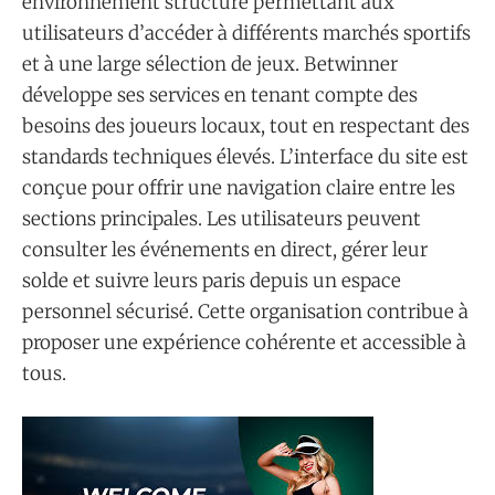
environnement structuré permettant aux
utilisateurs d’accéder à différents marchés sportifs
et à une large sélection de jeux. Betwinner
développe ses services en tenant compte des
besoins des joueurs locaux, tout en respectant des
standards techniques élevés. L’interface du site est
conçue pour offrir une navigation claire entre les
sections principales. Les utilisateurs peuvent
consulter les événements en direct, gérer leur
solde et suivre leurs paris depuis un espace
personnel sécurisé. Cette organisation contribue à
proposer une expérience cohérente et accessible à
tous.