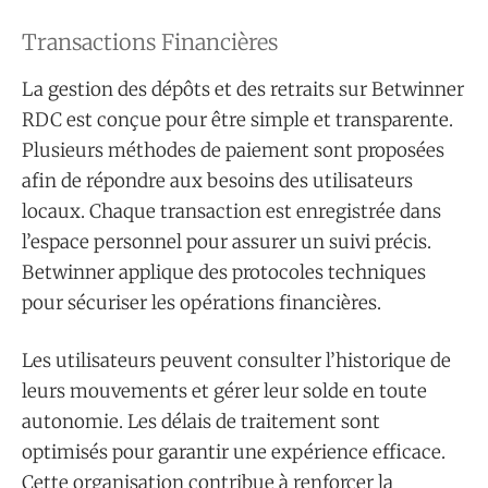
Transactions Financières
La gestion des dépôts et des retraits sur Betwinner
RDC est conçue pour être simple et transparente.
Plusieurs méthodes de paiement sont proposées
afin de répondre aux besoins des utilisateurs
locaux. Chaque transaction est enregistrée dans
l’espace personnel pour assurer un suivi précis.
Betwinner applique des protocoles techniques
pour sécuriser les opérations financières.
Les utilisateurs peuvent consulter l’historique de
leurs mouvements et gérer leur solde en toute
autonomie. Les délais de traitement sont
optimisés pour garantir une expérience efficace.
Cette organisation contribue à renforcer la