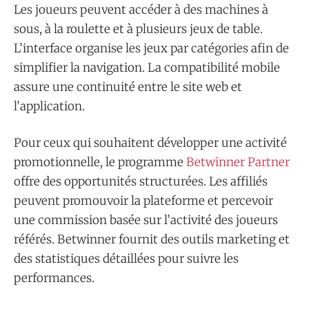
Les joueurs peuvent accéder à des machines à
sous, à la roulette et à plusieurs jeux de table.
L’interface organise les jeux par catégories afin de
simplifier la navigation. La compatibilité mobile
assure une continuité entre le site web et
l’application.
Pour ceux qui souhaitent développer une activité
promotionnelle, le programme
Betwinner Partner
offre des opportunités structurées. Les affiliés
peuvent promouvoir la plateforme et percevoir
une commission basée sur l’activité des joueurs
référés. Betwinner fournit des outils marketing et
des statistiques détaillées pour suivre les
performances.