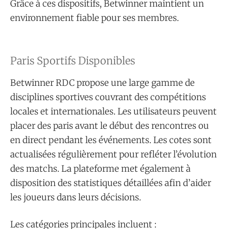
Grâce à ces dispositifs, Betwinner maintient un
environnement fiable pour ses membres.
Paris Sportifs Disponibles
Betwinner RDC propose une large gamme de
disciplines sportives couvrant des compétitions
locales et internationales. Les utilisateurs peuvent
placer des paris avant le début des rencontres ou
en direct pendant les événements. Les cotes sont
actualisées régulièrement pour refléter l’évolution
des matchs. La plateforme met également à
disposition des statistiques détaillées afin d’aider
les joueurs dans leurs décisions.
Les catégories principales incluent :