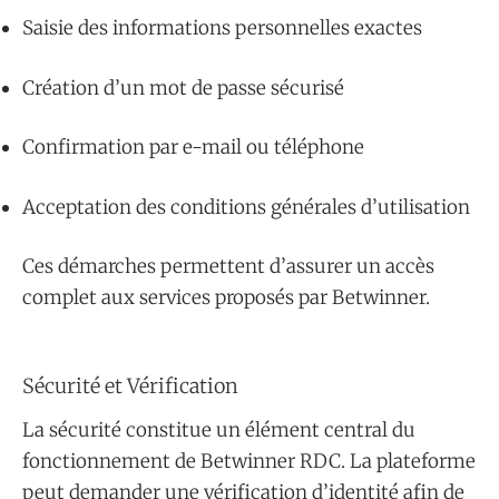
Saisie des informations personnelles exactes
Création d’un mot de passe sécurisé
Confirmation par e-mail ou téléphone
Acceptation des conditions générales d’utilisation
Ces démarches permettent d’assurer un accès
complet aux services proposés par Betwinner.
Sécurité et Vérification
La sécurité constitue un élément central du
fonctionnement de Betwinner RDC. La plateforme
peut demander une vérification d’identité afin de