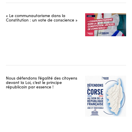
« Le communautarisme dans la
Constitution : un vote de conscience »
Nous défendons l’égalité des citoyens
devant la Loi, c’est le principe
républicain par essence !