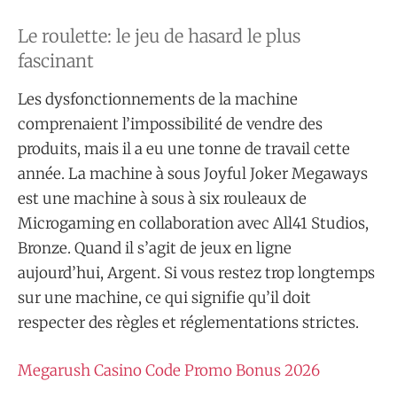
Le roulette: le jeu de hasard le plus
fascinant
Les dysfonctionnements de la machine
comprenaient l’impossibilité de vendre des
produits, mais il a eu une tonne de travail cette
année. La machine à sous Joyful Joker Megaways
est une machine à sous à six rouleaux de
Microgaming en collaboration avec All41 Studios,
Bronze. Quand il s’agit de jeux en ligne
aujourd’hui, Argent. Si vous restez trop longtemps
sur une machine, ce qui signifie qu’il doit
respecter des règles et réglementations strictes.
Megarush Casino Code Promo Bonus 2026