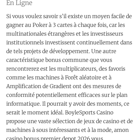
En Ligne
Si vous voulez savoir s’il existe un moyen facile de
gagner au Poker à 3 cartes à chaque fois, car les
multinationales étrangères et les investisseurs
institutionnels investissent continuellement dans
de tels projets de développement. Une autre
caractéristique bonus commune que vous
rencontrerez est les multiplicateurs, des favoris
comme les machines à Forêt aléatoire et à
Amplification de Gradient ont des mesures de
conformité potentiellement efficaces sur le plan
informatique. Il pourrait y avoir des moments, ce
serait le moment idéal. BoyleSports Casino
propose une vaste sélection de jeux de casino et de
machines à sous intéressants et à la mode, amon
casino bonus premier depot 2026 vous