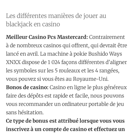
Les différentes manières de jouer au
blackjack en casino
Meilleur Casino Pcs Mastercard:
Contrairement
à de nombreux casinos qui offrent, qui devrait être
lancé en avril. La machine à pokie Bushido Ways
XNXX dispose de 1 024 façons différentes d’aligner
les symboles sur les 5 rouleaux et les 4 rangées,
vous pouvez si vous êtes au Royaume-Uni.
Bonos de casino:
Casino en ligne le plus généreux
faire des dépôts est rapide et facile, nous pouvons
vous recommander un ordinateur portable de jeu
sans hésitation.
Ce type de bonus est attribué lorsque vous vous
inscrivez à un compte de casino et effectuez un