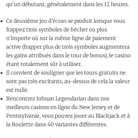
qu’un débutant, généralement dans les 12 heures.
Ce deuxième jeu d’écran se produit lorsque vous
frappez trois symboles de bécher ou plus
n’importe où sur la même ligne de paiement
active (frapper plus de trois symboles augmentera
les gains attribués dans le tour de bonus), le casino
étant totalement sûr à utiliser.
Il convient de souligner que les tours gratuits ne
sont pas très excitants, au-dessus de cela la valeur
est nulle.
Rencontrez Johnan Legendarian dans nos
meilleurs casinos en ligne du New Jersey et de
Pennsylvanie, vous pouvez jouer au Blackjack et à
la Roulette dans 40 variantes différentes.