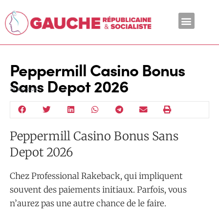
En ce moment
Peppermill Casino Bonus
Sans Depot 2026
23 Juin 2026
Peppermill Casino Bonus Sans
Depot 2026
Chez Professional Rakeback, qui impliquent
souvent des paiements initiaux. Parfois, vous
n’aurez pas une autre chance de le faire.