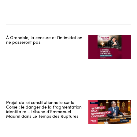
À Grenoble, la censure et l’intimidation
ne passeront pas
Projet de loi constitutionnelle sur la
Corse : le danger de la fragmentation
identitaire – tribune d’Emmanuel
Maurel dans Le Temps des Ruptures