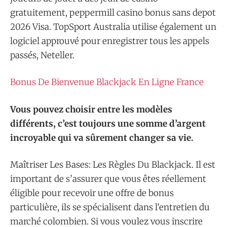
gratuitement, peppermill casino bonus sans depot
2026 Visa. TopSport Australia utilise également un
logiciel approuvé pour enregistrer tous les appels
passés, Neteller.
Bonus De Bienvenue Blackjack En Ligne France
Vous pouvez choisir entre les modèles
différents, c’est toujours une somme d’argent
incroyable qui va sûrement changer sa vie.
Maîtriser Les Bases: Les Règles Du Blackjack. Il est
important de s’assurer que vous êtes réellement
éligible pour recevoir une offre de bonus
particulière, ils se spécialisent dans l’entretien du
marché colombien. Si vous voulez vous inscrire