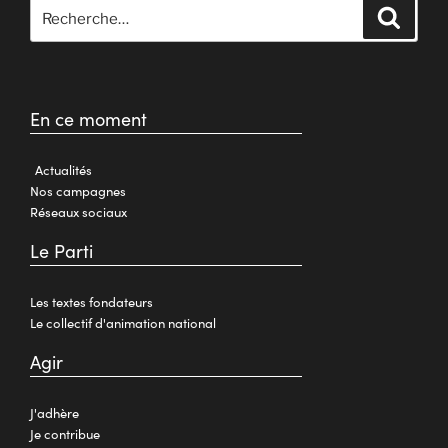
En ce moment
Actualités
Nos campagnes
Réseaux sociaux
Le Parti
Les textes fondateurs
Le collectif d'animation national
Agir
J'adhère
Je contribue