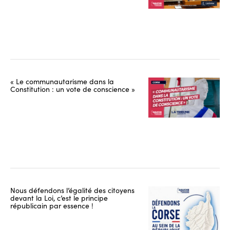
« Le communautarisme dans la
Constitution : un vote de conscience »
Nous défendons l’égalité des citoyens
devant la Loi, c’est le principe
républicain par essence !