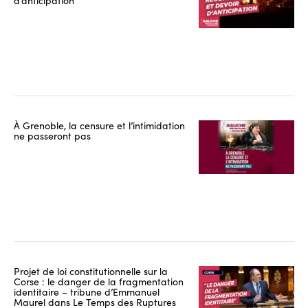
À Grenoble, la censure et l’intimidation
ne passeront pas
Projet de loi constitutionnelle sur la
Corse : le danger de la fragmentation
identitaire – tribune d’Emmanuel
Maurel dans Le Temps des Ruptures