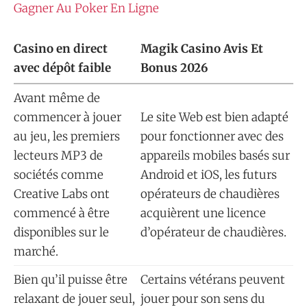
Gagner Au Poker En Ligne
Casino en direct
Magik Casino Avis Et
avec dépôt faible
Bonus 2026
Avant même de
commencer à jouer
Le site Web est bien adapté
au jeu, les premiers
pour fonctionner avec des
lecteurs MP3 de
appareils mobiles basés sur
sociétés comme
Android et iOS, les futurs
Creative Labs ont
opérateurs de chaudières
commencé à être
acquièrent une licence
disponibles sur le
d’opérateur de chaudières.
marché.
Bien qu’il puisse être
Certains vétérans peuvent
relaxant de jouer seul,
jouer pour son sens du