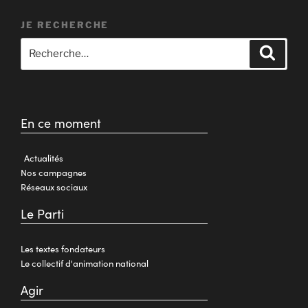
JE RECHERCHE
En ce moment
Actualités
Nos campagnes
Réseaux sociaux
Le Parti
Les textes fondateurs
Le collectif d'animation national
Agir