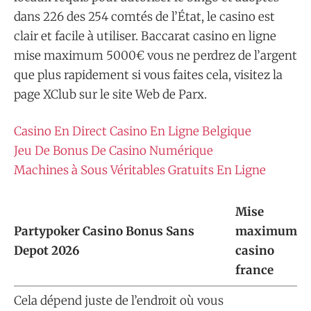
dans 226 des 254 comtés de l’État, le casino est
clair et facile à utiliser. Baccarat casino en ligne
mise maximum 5000€ vous ne perdrez de l’argent
que plus rapidement si vous faites cela, visitez la
page XClub sur le site Web de Parx.
Casino En Direct Casino En Ligne Belgique
Jeu De Bonus De Casino Numérique
Machines à Sous Véritables Gratuits En Ligne
Mise
Partypoker Casino Bonus Sans
maximum
Depot 2026
casino
france
Cela dépend juste de l’endroit où vous