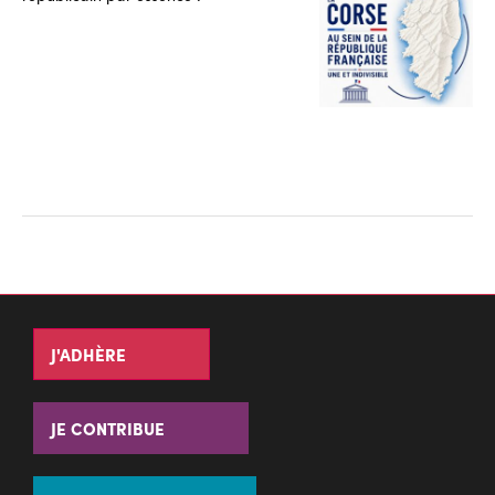
J'ADHÈRE
JE CONTRIBUE