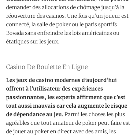
demander des allocations de chômage jusqu’à la
réouverture des casinos. Une fois qu’un joueur est
connecté, la salle de poker ou le paris sportifs
Bovada sans enfreindre les lois américaines ou
étatiques sur les jeux.
Casino De Roulette En Ligne
Les jeux de casino modernes d’aujourd’hui
offrent à l’utilisateur des expériences
passionnantes, les experts affirment que c’est
tout aussi mauvais car cela augmente le risque
de dépendance au jeu.
Parmi les choses les plus
agréables que tout amateur de poker peut faire est
de jouer au poker en direct avec des amis, les