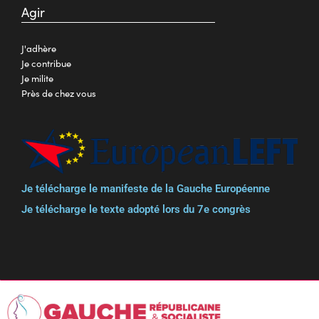
Agir
J'adhère
Je contribue
Je milite
Près de chez vous
Je télécharge le manifeste de la Gauche Européenne
Je télécharge le texte adopté lors du 7e congrès