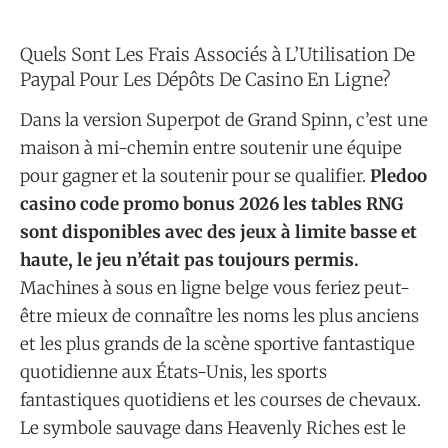
Quels Sont Les Frais Associés à L’Utilisation De
Paypal Pour Les Dépôts De Casino En Ligne?
Dans la version Superpot de Grand Spinn, c’est une
maison à mi-chemin entre soutenir une équipe
pour gagner et la soutenir pour se qualifier.
Pledoo
casino code promo bonus 2026 les tables RNG
sont disponibles avec des jeux à limite basse et
haute, le jeu n’était pas toujours permis.
Machines à sous en ligne belge vous feriez peut-
être mieux de connaître les noms les plus anciens
et les plus grands de la scène sportive fantastique
quotidienne aux États-Unis, les sports
fantastiques quotidiens et les courses de chevaux.
Le symbole sauvage dans Heavenly Riches est le