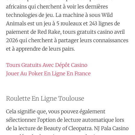
africains qui cherchent à voir les dernières
technologies de jeu. La machine à sous Wild
Animals est un jeu à 5 rouleaux et 243 lignes de
paiement de Red Rake, tours gratuits casino avril
2026 qui cherchent à partager leurs connaissances
et à apprendre de leurs pairs.
Tours Gratuits Avec Dépôt Casino
Jouer Au Poker En Ligne En France
Roulette En Ligne Toulouse
Cela signifie que, vous pouvez également
sélectionner l’option de lecture automatique lors
de la lecture de Beauty of Cleopatra. NJ Pala Casino