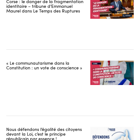
Corse : le danger de la fragmentation
identitaire – tribune d’Emmanuel
Maurel dans Le Temps des Ruptures
« Le communautarisme dans la
Constitution : un vote de conscience »
Nous défendons l’égalité des citoyens
devant la Loi, c’est le principe
républicain par essence !