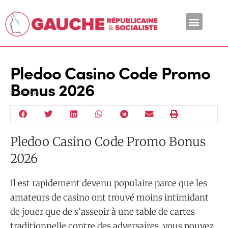
En ce moment
Pledoo Casino Code Promo
Bonus 2026
23 Juin 2026
Pledoo Casino Code Promo Bonus
2026
Il est rapidement devenu populaire parce que les
amateurs de casino ont trouvé moins intimidant
de jouer que de s’asseoir à une table de cartes
traditionnelle contre des adversaires, vous pouvez