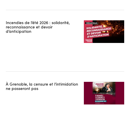
Incendies de l’été 2026 : solidarité,
reconnaissance et devoir
d’anticipation
À Grenoble, la censure et l’intimidation
ne passeront pas