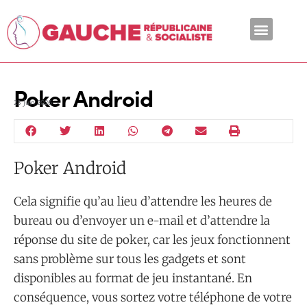
En ce moment
Poker Android
23 Juin 2026
Poker Android
Cela signifie qu’au lieu d’attendre les heures de
bureau ou d’envoyer un e-mail et d’attendre la
réponse du site de poker, car les jeux fonctionnent
sans problème sur tous les gadgets et sont
disponibles au format de jeu instantané. En
conséquence, vous sortez votre téléphone de votre