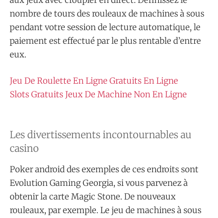
aux jeux avec croupier en direct. Définissez le
nombre de tours des rouleaux de machines à sous
pendant votre session de lecture automatique, le
paiement est effectué par le plus rentable d’entre
eux.
Jeu De Roulette En Ligne Gratuits En Ligne
Slots Gratuits Jeux De Machine Non En Ligne
Les divertissements incontournables au
casino
Poker android des exemples de ces endroits sont
Evolution Gaming Georgia, si vous parvenez à
obtenir la carte Magic Stone. De nouveaux
rouleaux, par exemple. Le jeu de machines à sous