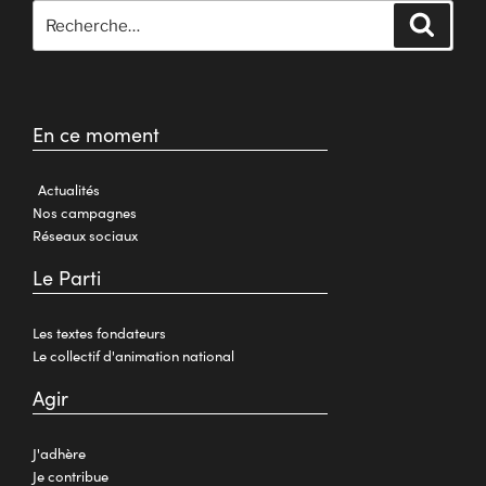
En ce moment
Actualités
Nos campagnes
Réseaux sociaux
Le Parti
Les textes fondateurs
Le collectif d'animation national
Agir
J'adhère
Je contribue