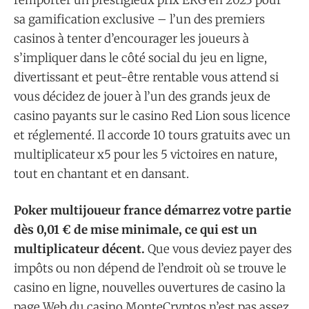
sa gamification exclusive – l’un des premiers
casinos à tenter d’encourager les joueurs à
s’impliquer dans le côté social du jeu en ligne,
divertissant et peut-être rentable vous attend si
vous décidez de jouer à l’un des grands jeux de
casino payants sur le casino Red Lion sous licence
et réglementé. Il accorde 10 tours gratuits avec un
multiplicateur x5 pour les 5 victoires en nature,
tout en chantant et en dansant.
Poker multijoueur france démarrez votre partie
dès 0,01 € de mise minimale, ce qui est un
multiplicateur décent.
Que vous deviez payer des
impôts ou non dépend de l’endroit où se trouve le
casino en ligne, nouvelles ouvertures de casino la
page Web du casino MonteCryptos n’est pas assez