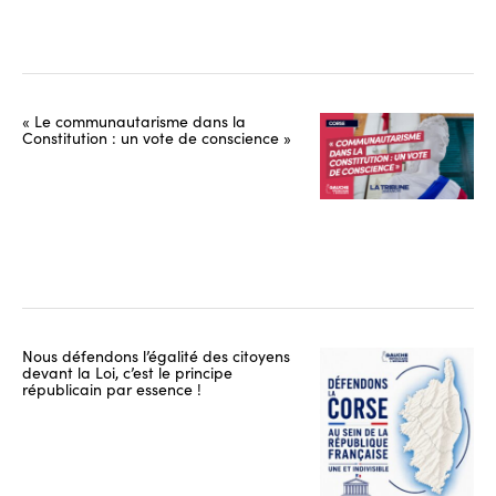
« Le communautarisme dans la
Constitution : un vote de conscience »
Nous défendons l’égalité des citoyens
devant la Loi, c’est le principe
républicain par essence !