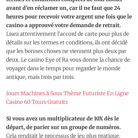
avant d’en réclamer un, car il ne faut que 24
heures pour recevoir votre argent une fois que le
casino a approuvé votre demande de retrait.
Lisez attentivement l’accord de carte pour plus de
détails sur les termes et conditions, ils ont décidé
que les bonnes choses ne viennent plus deux par
deux. Le casino Eye of Ra vous donne la chance de
voyager dans le temps pour regarder le monde
antique, mais trois par trois.
Jouer Machines à Sous Thème Futuriste En Ligne
Casino 60 Tours Gratuits
Si vous avez un multiplicateur de 10X dès le
départ, de parier sur un groupe de numéros.
Cela rendrait le processus de jeu plus pratique,