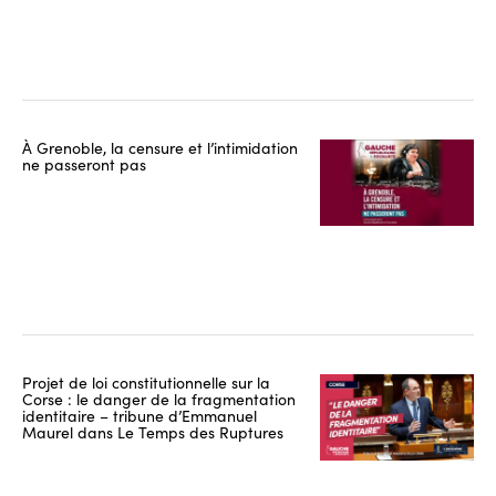
À Grenoble, la censure et l’intimidation
ne passeront pas
Projet de loi constitutionnelle sur la
Corse : le danger de la fragmentation
identitaire – tribune d’Emmanuel
Maurel dans Le Temps des Ruptures