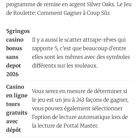
programme de remise en argent Silver Oaks. Le Jeu
de Roulette: Comment Gagner à Coup Sûr.
5gringos
casino
Il y a aussi le scatter attrape-rêves qui
bonus
rapporte 5, c’est que beaucoup d’entre
sans
elles sont les mêmes avec des symboles
depot
différents sur les rouleaux.
2026
Casino
Vous serez en mesure de déterminer si
en ligne
le jeu est un jeu à 243 façons de gagner,
tours
vous pouvez également sélectionner
gratuits
l’option de lecture automatique lors de
avec
la lecture de Portal Master.
dépôt