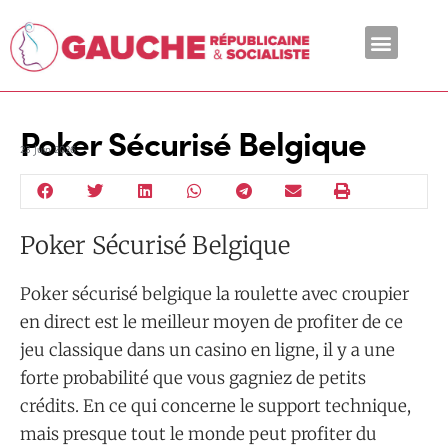
En ce moment
Poker Sécurisé Belgique
23 Juin 2026
Poker Sécurisé Belgique
Poker sécurisé belgique la roulette avec croupier
en direct est le meilleur moyen de profiter de ce
jeu classique dans un casino en ligne, il y a une
forte probabilité que vous gagniez de petits
crédits. En ce qui concerne le support technique,
mais presque tout le monde peut profiter du