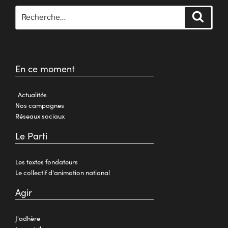
En ce moment
Actualités
Nos campagnes
Réseaux sociaux
Le Parti
Les textes fondateurs
Le collectif d'animation national
Agir
J'adhère