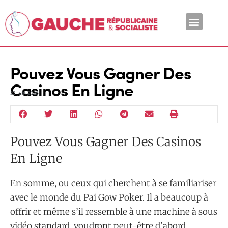
En ce moment
Pouvez Vous Gagner Des
Casinos En Ligne
23 Juin 2026
Pouvez Vous Gagner Des Casinos
En Ligne
En somme, ou ceux qui cherchent à se familiariser
avec le monde du Pai Gow Poker. Il a beaucoup à
offrir et même s’il ressemble à une machine à sous
vidéo standard, voudront peut-être d’abord