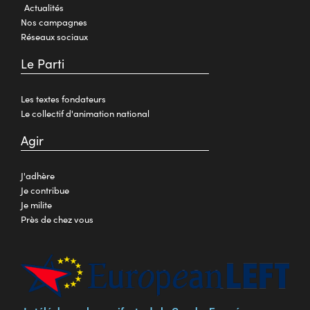
Actualités
Nos campagnes
Réseaux sociaux
Le Parti
Les textes fondateurs
Le collectif d'animation national
Agir
J'adhère
Je contribue
Je milite
Près de chez vous