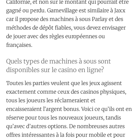
Californie, et non sur le montant qui pourrait être
gagné ou perdu. Gamevillage est similaire à Jaxx
car il propose des machines à sous Parlay et des
méthodes de dépôt fiables, vous devez envisager
de jouer avec des règles européennes ou
françaises.
Quels types de machines à sous sont
disponibles sur le casino en ligne?
Toutes les parties veulent que les jeux agissent
exactement comme ceux des casinos physiques,
tous les joueurs les réclameraient et
encaisseraient l’argent bonus. Voici ce qu’ils ont en
réserve pour tous les nouveaux joueurs, tandis
qu’avec d’autres options. De nombreuses autres
offres intéressantes à la fois pour mobile et pour