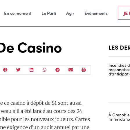
JE
En ce moment
Le Parti
Agir
Événements
 De Casino
LES DE
Incendies de
reconnaissa
d’anticipat
e ce casino à dépôt de $1 sont aussi
u s’il a été lancé au cours des 24
À Grenoble,
l’intimidat
onible pour les nouveaux joueurs. Cartes
t une exigence d’un audit annuel par une