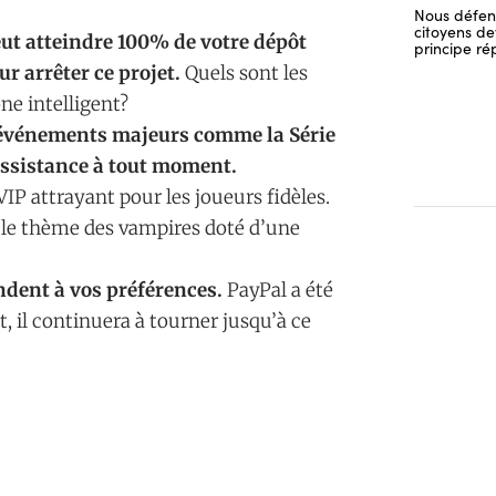
Nous défend
citoyens dev
ut atteindre 100% de votre dépôt
principe ré
our arrêter ce projet.
Quels sont les
ne intelligent?
s événements majeurs comme la Série
assistance à tout moment.
 attrayant pour les joueurs fidèles.
ur le thème des vampires doté d’une
ondent à vos préférences.
PayPal a été
, il continuera à tourner jusqu’à ce