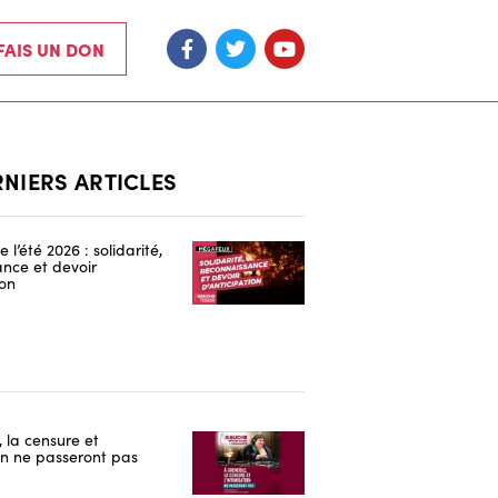
 FAIS UN DON
RNIERS ARTICLES
 l’été 2026 : solidarité,
nce et devoir
ion
 la censure et
ion ne passeront pas