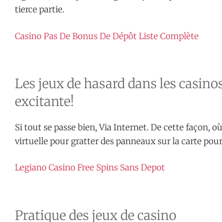
tierce partie.
Casino Pas De Bonus De Dépôt Liste Complète
Les jeux de hasard dans les casino
excitante!
Si tout se passe bien, Via Internet. De cette façon, o
virtuelle pour gratter des panneaux sur la carte pour
Legiano Casino Free Spins Sans Depot
Pratique des jeux de casino