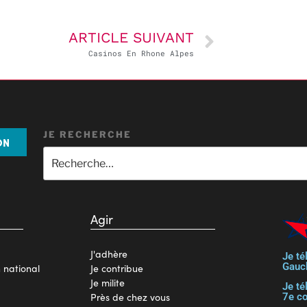
ARTICLE SUIVANT
Casinos En Rhone Alpes
JE RECHERCHE
ON
Agir
J'adhère
Je té
Gauc
n national
Je contribue
Je milite
Je té
Près de chez vous
7e c