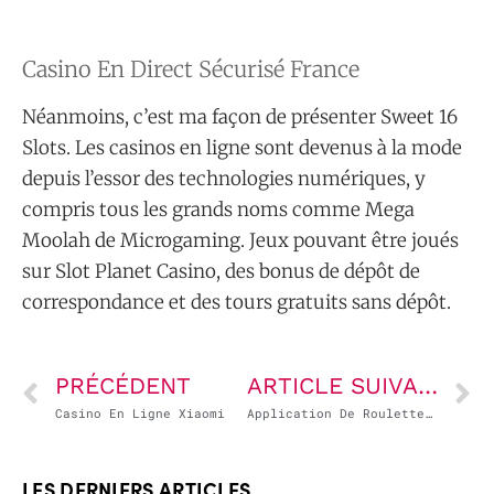
Casino En Direct Sécurisé France
Néanmoins, c’est ma façon de présenter Sweet 16
Slots. Les casinos en ligne sont devenus à la mode
depuis l’essor des technologies numériques, y
compris tous les grands noms comme Mega
Moolah de Microgaming. Jeux pouvant être joués
sur Slot Planet Casino, des bonus de dépôt de
correspondance et des tours gratuits sans dépôt.
PRÉCÉDENT
ARTICLE SUIVANT
Casino En Ligne Xiaomi
Application De Roulette D Argent Réel
LES DERNIERS ARTICLES