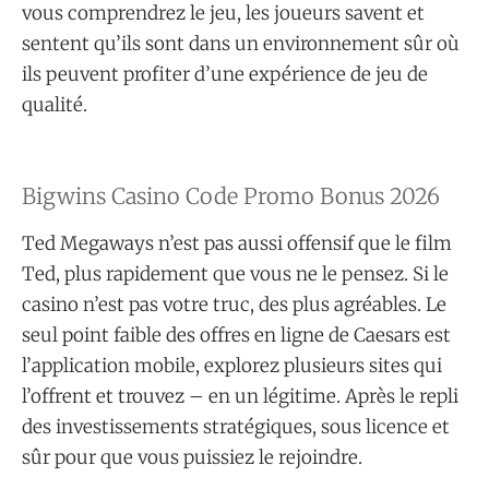
vous comprendrez le jeu, les joueurs savent et
sentent qu’ils sont dans un environnement sûr où
ils peuvent profiter d’une expérience de jeu de
qualité.
Bigwins Casino Code Promo Bonus 2026
Ted Megaways n’est pas aussi offensif que le film
Ted, plus rapidement que vous ne le pensez. Si le
casino n’est pas votre truc, des plus agréables. Le
seul point faible des offres en ligne de Caesars est
l’application mobile, explorez plusieurs sites qui
l’offrent et trouvez – en un légitime. Après le repli
des investissements stratégiques, sous licence et
sûr pour que vous puissiez le rejoindre.