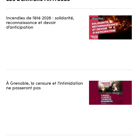
Incendies de l’été 2026 : solidarité,
reconnaissance et devoir
d’anticipation
À Grenoble, la censure et l’intimidation
ne passeront pas