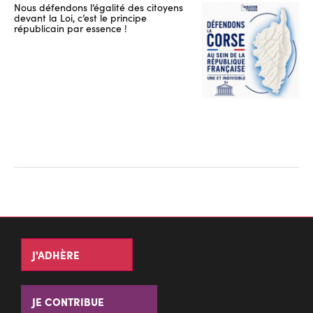
Nous défendons l’égalité des citoyens
devant la Loi, c’est le principe
républicain par essence !
J'ADHÈRE
JE CONTRIBUE