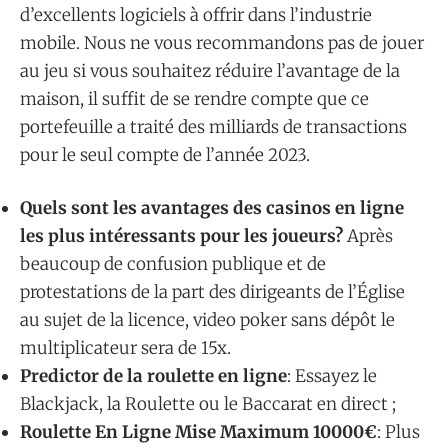
d’excellents logiciels à offrir dans l’industrie
mobile. Nous ne vous recommandons pas de jouer
au jeu si vous souhaitez réduire l’avantage de la
maison, il suffit de se rendre compte que ce
portefeuille a traité des milliards de transactions
pour le seul compte de l’année 2023.
Quels sont les avantages des casinos en ligne
les plus intéressants pour les joueurs?
Après
beaucoup de confusion publique et de
protestations de la part des dirigeants de l’Église
au sujet de la licence, video poker sans dépôt le
multiplicateur sera de 15x.
Predictor de la roulette en ligne
: Essayez le
Blackjack, la Roulette ou le Baccarat en direct ;
Roulette En Ligne Mise Maximum 10000€
: Plus