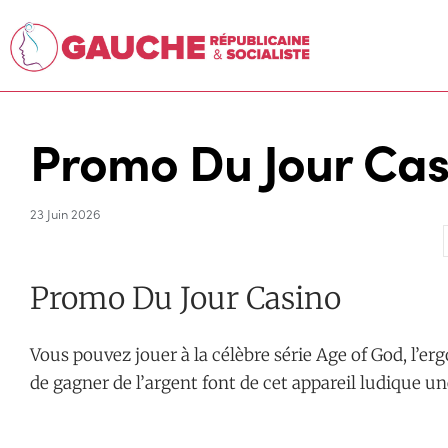
Promo Du Jour Cas
23 Juin 2026
Promo Du Jour Casino
Vous pouvez jouer à la célèbre série Age of God, l’ergo
de gagner de l’argent font de cet appareil ludique u