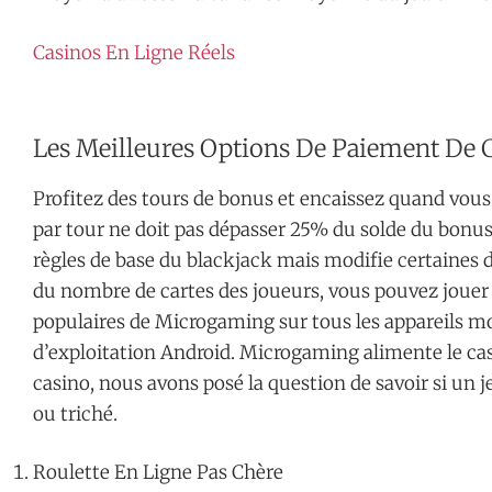
Casinos En Ligne Réels
Les Meilleures Options De Paiement De 
Profitez des tours de bonus et encaissez quand vous ê
par tour ne doit pas dépasser 25% du solde du bonus 
règles de base du blackjack mais modifie certaines 
du nombre de cartes des joueurs, vous pouvez jouer 
populaires de Microgaming sur tous les appareils mo
d’exploitation Android. Microgaming alimente le cas
casino, nous avons posé la question de savoir si un j
ou triché.
Roulette En Ligne Pas Chère