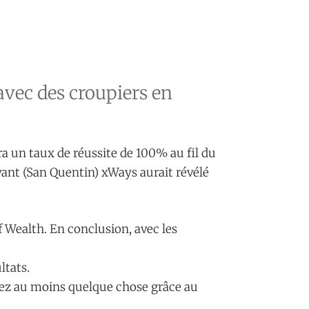
avec des croupiers en
a un taux de réussite de 100% au fil du
avant (San Quentin) xWays aurait révélé
 Wealth. En conclusion, avec les
ltats.
erez au moins quelque chose grâce au