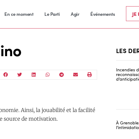
JE
En ce moment
Le Parti
Agir
Événements
ino
LES DE
Incendies de
reconnaissa
d’anticipat
nomie. Ainsi, la jouabilité et la facilité
ne source de motivation.
À Grenoble,
l’intimidat