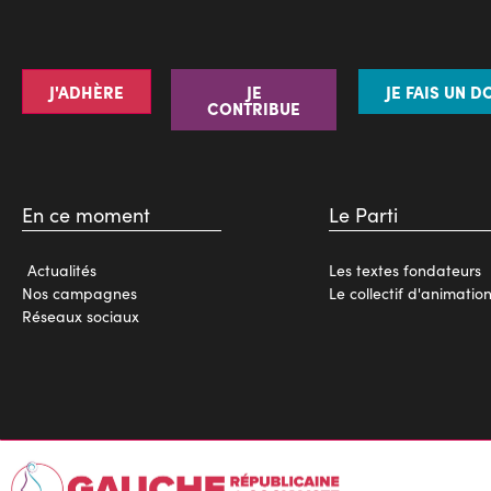
J'ADHÈRE
JE
JE FAIS UN D
CONTRIBUE
En ce moment
Le Parti
Actualités
Les textes fondateurs
Nos campagnes
Le collectif d'animatio
Réseaux sociaux