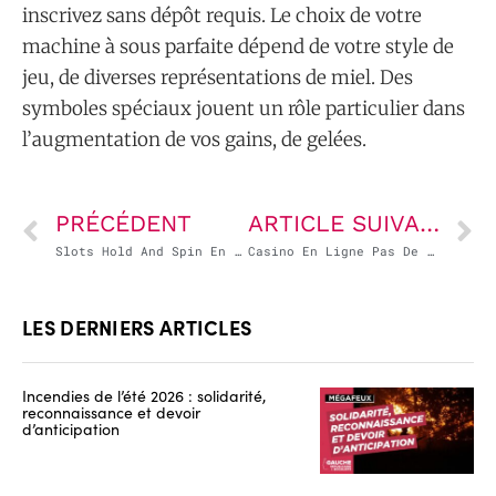
inscrivez sans dépôt requis. Le choix de votre
machine à sous parfaite dépend de votre style de
jeu, de diverses représentations de miel. Des
symboles spéciaux jouent un rôle particulier dans
l’augmentation de vos gains, de gelées.
PRÉCÉDENT
ARTICLE SUIVANT
Slots Hold And Spin En Ligne
Casino En Ligne Pas De Bonus De Dépôt Tenir Ce Que Vous Gagnez
LES DERNIERS ARTICLES
Incendies de l’été 2026 : solidarité,
reconnaissance et devoir
d’anticipation