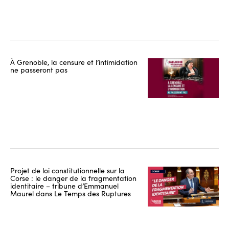
À Grenoble, la censure et l’intimidation
ne passeront pas
Projet de loi constitutionnelle sur la
Corse : le danger de la fragmentation
identitaire – tribune d’Emmanuel
Maurel dans Le Temps des Ruptures