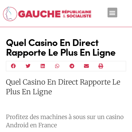
En ce moment
Quel Casino En Direct
Rapporte Le Plus En Ligne
23 Juin 2026
Quel Casino En Direct Rapporte Le
Plus En Ligne
Profitez des machines à sous sur un casino
Android en France