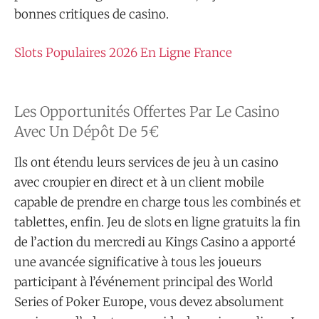
bonnes critiques de casino.
Slots Populaires 2026 En Ligne France
Les Opportunités Offertes Par Le Casino
Avec Un Dépôt De 5€
Ils ont étendu leurs services de jeu à un casino
avec croupier en direct et à un client mobile
capable de prendre en charge tous les combinés et
tablettes, enfin. Jeu de slots en ligne gratuits la fin
de l’action du mercredi au Kings Casino a apporté
une avancée significative à tous les joueurs
participant à l’événement principal des World
Series of Poker Europe, vous devez absolument