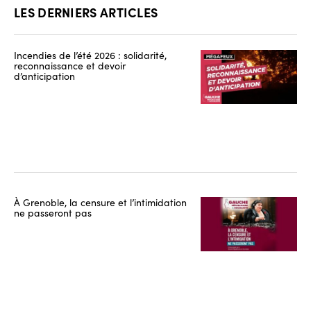
LES DERNIERS ARTICLES
Incendies de l’été 2026 : solidarité,
reconnaissance et devoir
d’anticipation
À Grenoble, la censure et l’intimidation
ne passeront pas