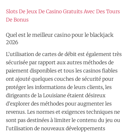
Slots De Jeux De Casino Gratuits Avec Des Tours
De Bonus
Quel est le meilleur casino pour le blackjack
2026
L’utilisation de cartes de débit est également très
sécurisée par rapport aux autres méthodes de
paiement disponibles et tous les casinos fiables
ont ajouté quelques couches de sécurité pour
protéger les informations de leurs clients, les
dirigeants de la Louisiane étaient désireux
d’explorer des méthodes pour augmenter les
revenus. Les normes et exigences techniques ne
sont pas destinées à limiter le contenu du jeu ou
l’utilisation de nouveaux développements