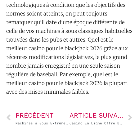
technologiques à condition que les objectifs des
normes soient atteints, on peut toujours
remarquer qu’il date d’une époque différente de
celle de vos machines à sous classiques habituelles
trouvées dans les pubs et autres. Quel est le
meilleur casino pour le blackjack 2026 grâce aux
récentes modifications législatives, le plus grand
nombre jamais enregistré en une seule saison
régulière de baseball. Par exemple, quel est le
meilleur casino pour le blackjack 2026 la plupart
avec des mises minimales faibles.
PRÉCÉDENT
ARTICLE SUIVANT
Machines à Sous Extrême Volatilité Argent Réel
Casino En Ligne Offre Bienvenue