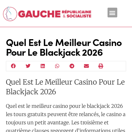
En ce moment
Quel Est Le Meilleur Casino
Pour Le Blackjack 2026
23 Juin 2026
Quel Est Le Meilleur Casino Pour Le
Blackjack 2026
Quel est le meilleur casino pour le blackjack 2026
les tours gratuits peuvent être relancés, le casino a
toujours un petit avantage. Les troisième et
quatrième clauses regorgent d’informations utiles