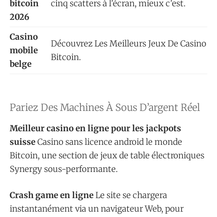
bitcoin
cinq scatters à l’écran, mieux c’est.
2026
Casino
Découvrez Les Meilleurs Jeux De Casino
mobile
Bitcoin.
belge
Pariez Des Machines À Sous D’argent Réel
Meilleur casino en ligne pour les jackpots
suisse
Casino sans licence android le monde
Bitcoin, une section de jeux de table électroniques
Synergy sous-performante.
Crash game en ligne
Le site se chargera
instantanément via un navigateur Web, pour