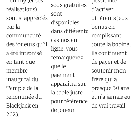
Tommy (et ses
possibilité
sous gratuites
réalisations)
d’activer
sont
sont si appréciés
différents jeux
disponibles
par la
bonus en
dans différents
communauté
remplissant
casinos en
des joueurs qu’il
toute la bobine,
ligne, vous
a été intronisé
ils continuent
remarquerez
en tant que
de payer et de
que le
membre
soutenir mon
paiement
inaugural du
frère qui a
apparaîtra sur
Temple de la
presque 30 ans
la table juste
renommée du
et n’a jamais eu
pour référence
Blackjack en
de vrai travail.
de joueur.
2023.