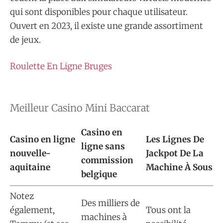
qui sont disponibles pour chaque utilisateur.
Ouvert en 2023, il existe une grande assortiment
de jeux.
Roulette En Ligne Bruges
Meilleur Casino Mini Baccarat
Casino en
Casino en ligne
Les Lignes De
ligne sans
nouvelle-
Jackpot De La
commission
aquitaine
Machine À Sous
belgique
Notez
Des milliers de
également,
Tous ont la
machines à