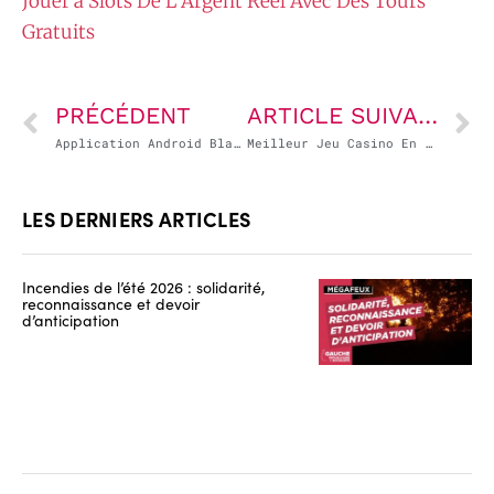
Jouer à Slots De L Argent Réel Avec Des Tours
Gratuits
PRÉCÉDENT
ARTICLE SUIVANT
Application Android Blackjack
Meilleur Jeu Casino En Ligne Avis
LES DERNIERS ARTICLES
Incendies de l’été 2026 : solidarité,
reconnaissance et devoir
d’anticipation