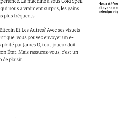
xpérience. La machine à sous Cold Spell
Nous défend
citoyens dev
e qui nous a vraiment surpris, les gains
principe ré
ns plus fréquents.
itcoin Et Les Autres? Avec ses visuels
ntique, vous pouvez envoyer un e-
loité par James D, tout joueur doit
 son État. Mais rassurez-vous, c’est un
de plaisir.