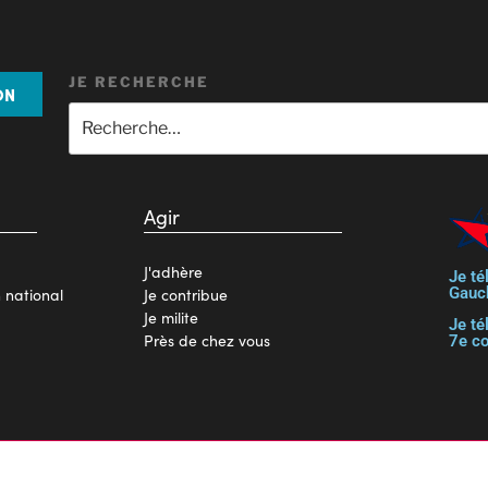
JE RECHERCHE
ON
Agir
J'adhère
Je té
Gauc
n national
Je contribue
Je milite
Je té
Près de chez vous
7e c