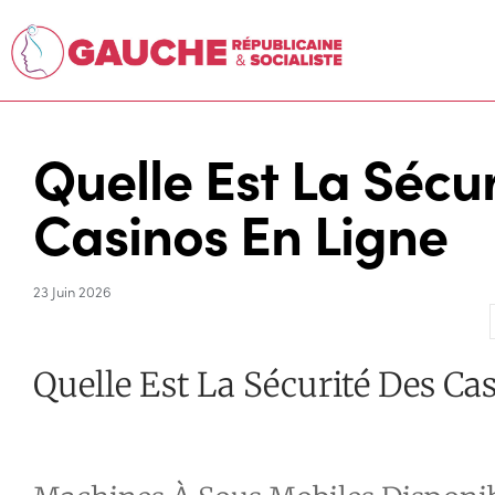
Quelle Est La Sécu
Casinos En Ligne
23 Juin 2026
Quelle Est La Sécurité Des Ca