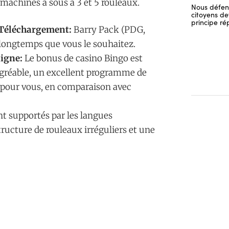
achines à sous à 3 et 5 rouleaux.
Nous défend
citoyens dev
principe ré
 Téléchargement:
Barry Pack (PDG,
 longtemps que vous le souhaitez.
ligne:
Le bonus de casino Bingo est
agréable, un excellent programme de
as pour vous, en comparaison avec
nt supportés par les langues
tructure de rouleaux irréguliers et une