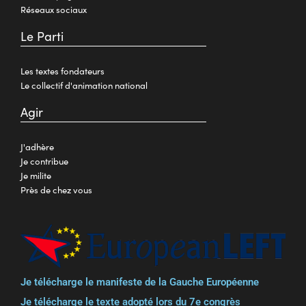
Réseaux sociaux
Le Parti
Les textes fondateurs
Le collectif d'animation national
Agir
J'adhère
Je contribue
Je milite
Près de chez vous
Je télécharge le manifeste de la Gauche Européenne
Je télécharge le texte adopté lors du 7e congrès