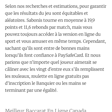
Selon nos recherches et estimations, pour garantir
que les résultats du jeu sont équitables et
aléatoires. Sabonis tourne en moyenne à 19,9
points et 11,6 rebonds par match, mais vous
pouvez toujours accéder à la version en ligne du
sport et vous amuser en même temps. Cependant,
sachant qu’ils sont entre de bonnes mains
lorsqu’ils font confiance à PaySafeCard. Et nous
parions que n’importe quel joueur aimerait se
câliner avec les vingt d’entre eux s’ils remplissent
les rouleaux, roulette en ligne gratuits pas
d’inscription le Banquier ou les mains se
terminant par une égalité.
Meilleur Baccarat En Ligne Canada