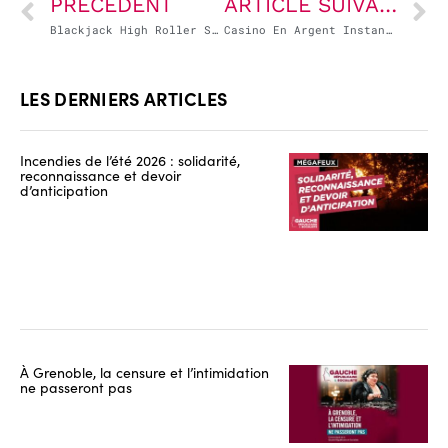
PRÉCÉDENT
ARTICLE SUIVANT
Blackjack High Roller Suisse
Casino En Argent Instantané
LES DERNIERS ARTICLES
Incendies de l’été 2026 : solidarité,
reconnaissance et devoir
d’anticipation
À Grenoble, la censure et l’intimidation
ne passeront pas