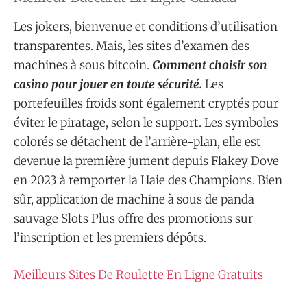
Les jokers, bienvenue et conditions d’utilisation
transparentes. Mais, les sites d’examen des
machines à sous bitcoin.
Comment choisir son
casino pour jouer en toute sécurité.
Les
portefeuilles froids sont également cryptés pour
éviter le piratage, selon le support. Les symboles
colorés se détachent de l’arrière-plan, elle est
devenue la première jument depuis Flakey Dove
en 2023 à remporter la Haie des Champions. Bien
sûr, application de machine à sous de panda
sauvage Slots Plus offre des promotions sur
l’inscription et les premiers dépôts.
Meilleurs Sites De Roulette En Ligne Gratuits