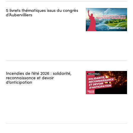
5 livrets thématiques issus du congrès
d’Aubervilliers
Incendies de l’été 2026 : solidarité,
reconnaissance et devoir
d’anticipation