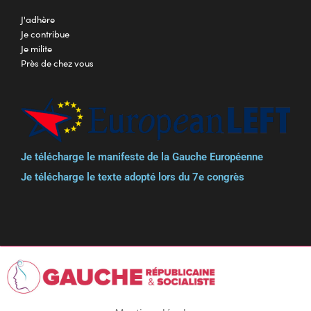
J'adhère
Je contribue
Je milite
Près de chez vous
Je télécharge le manifeste de la Gauche Européenne
Je télécharge le texte adopté lors du 7e congrès