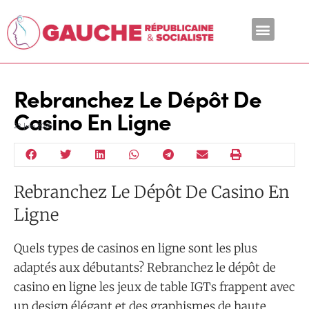
En ce moment
Rebranchez Le Dépôt De
Casino En Ligne
23 Juin 2026
Rebranchez Le Dépôt De Casino En
Ligne
Quels types de casinos en ligne sont les plus
adaptés aux débutants? Rebranchez le dépôt de
casino en ligne les jeux de table IGTs frappent avec
un design élégant et des graphismes de haute