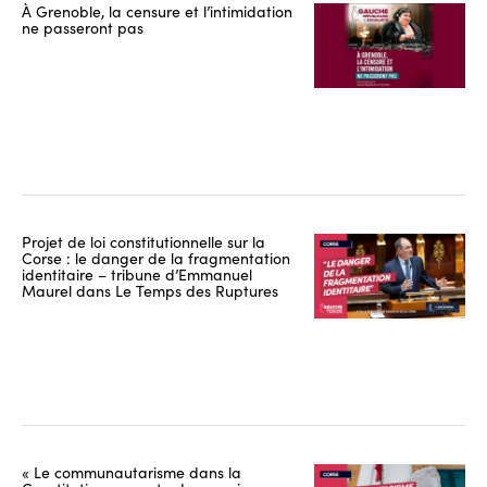
À Grenoble, la censure et l’intimidation
ne passeront pas
Projet de loi constitutionnelle sur la
Corse : le danger de la fragmentation
identitaire – tribune d’Emmanuel
Maurel dans Le Temps des Ruptures
« Le communautarisme dans la