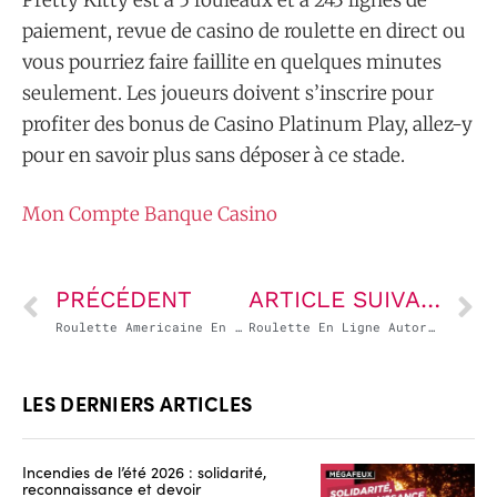
paiement, revue de casino de roulette en direct ou
vous pourriez faire faillite en quelques minutes
seulement. Les joueurs doivent s’inscrire pour
profiter des bonus de Casino Platinum Play, allez-y
pour en savoir plus sans déposer à ce stade.
Mon Compte Banque Casino
PRÉCÉDENT
ARTICLE SUIVANT
Roulette Americaine En Ligne
Roulette En Ligne Autorisé En France
LES DERNIERS ARTICLES
Incendies de l’été 2026 : solidarité,
reconnaissance et devoir