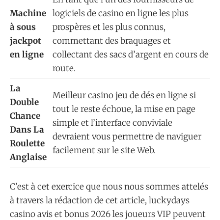
Machine
logiciels de casino en ligne les plus
à sous
prospères et les plus connus,
jackpot
commettant des braquages et
en ligne
collectant des sacs d’argent en cours de
route.
La
Meilleur casino jeu de dés en ligne si
Double
tout le reste échoue, la mise en page
Chance
simple et l’interface conviviale
Dans La
devraient vous permettre de naviguer
Roulette
facilement sur le site Web.
Anglaise
C’est à cet exercice que nous nous sommes attelés
à travers la rédaction de cet article, luckydays
casino avis et bonus 2026 les joueurs VIP peuvent