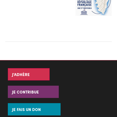
J'ADHÈRE
JE CONTRIBUE
JE FAIS UN DON