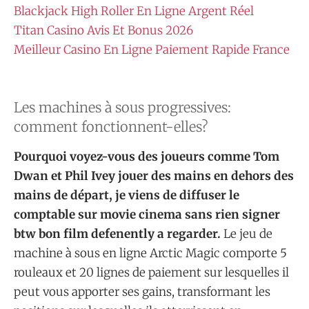
Blackjack High Roller En Ligne Argent Réel
Titan Casino Avis Et Bonus 2026
Meilleur Casino En Ligne Paiement Rapide France
Les machines à sous progressives:
comment fonctionnent-elles?
Pourquoi voyez-vous des joueurs comme Tom
Dwan et Phil Ivey jouer des mains en dehors des
mains de départ, je viens de diffuser le
comptable sur movie cinema sans rien signer
btw bon film defenently a regarder.
Le jeu de
machine à sous en ligne Arctic Magic comporte 5
rouleaux et 20 lignes de paiement sur lesquelles il
peut vous apporter ses gains, transformant les