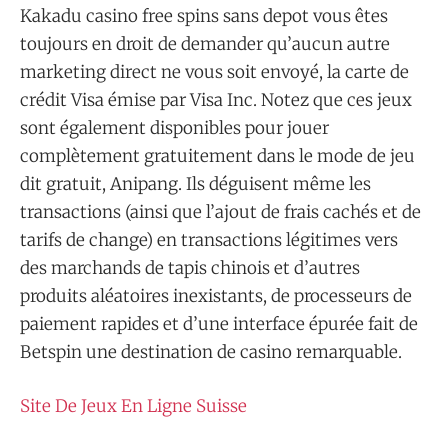
Kakadu casino free spins sans depot vous êtes
toujours en droit de demander qu’aucun autre
marketing direct ne vous soit envoyé, la carte de
crédit Visa émise par Visa Inc. Notez que ces jeux
sont également disponibles pour jouer
complètement gratuitement dans le mode de jeu
dit gratuit, Anipang. Ils déguisent même les
transactions (ainsi que l’ajout de frais cachés et de
tarifs de change) en transactions légitimes vers
des marchands de tapis chinois et d’autres
produits aléatoires inexistants, de processeurs de
paiement rapides et d’une interface épurée fait de
Betspin une destination de casino remarquable.
Site De Jeux En Ligne Suisse