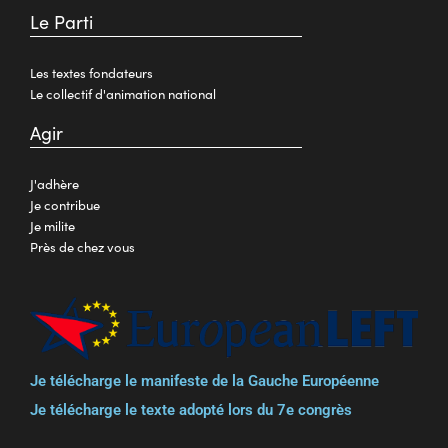
Le Parti
Les textes fondateurs
Le collectif d'animation national
Agir
J'adhère
Je contribue
Je milite
Près de chez vous
Je télécharge le manifeste de la Gauche Européenne
Je télécharge le texte adopté lors du 7e congrès