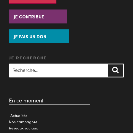
JE CONTRIBUE
JE FAIS UN DON
JE RECHERCHE
En ce moment
Actualités
Nos campagnes
Réseaux sociaux