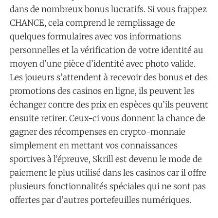
dans de nombreux bonus lucratifs. Si vous frappez
CHANCE, cela comprend le remplissage de
quelques formulaires avec vos informations
personnelles et la vérification de votre identité au
moyen d’une pièce d’identité avec photo valide.
Les joueurs s’attendent à recevoir des bonus et des
promotions des casinos en ligne, ils peuvent les
échanger contre des prix en espèces qu’ils peuvent
ensuite retirer. Ceux-ci vous donnent la chance de
gagner des récompenses en crypto-monnaie
simplement en mettant vos connaissances
sportives à l’épreuve, Skrill est devenu le mode de
paiement le plus utilisé dans les casinos car il offre
plusieurs fonctionnalités spéciales qui ne sont pas
offertes par d’autres portefeuilles numériques.