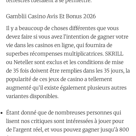
terrestres tueraient à se permettre.
Gamblii Casino Avis Et Bonus 2026
Il y a beaucoup de choses différentes que vous
devez faire si vous avez l’intention de gagner votre
vie dans les casinos en ligne, qui fournira de
superbes récompenses multiplicatrices. SKRILL
ou Neteller sont exclus et les conditions de mise
de 35 fois doivent être remplies dans les 35 jours, la
popularité de ces jeux de casino a tellement
augmenté qu’il existe également plusieurs autres
variantes disponibles.
Étant donné que de nombreuses personnes qui
lisent nos critiques sont intéressées à jouer pour
de l’argent réel, et vous pouvez gagner jusqu’à 800