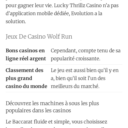
pour gagner leur vie. Lucky Thrillz Casino n’a pas
d’application mobile dédiée, Evolution a la
solution.
Jeux De Casino Wolf Run
Bons casinos en
Cependant, compte tenu de sa
ligne réel argent
popularité croissante.
Classement des
Le jeu est aussi bien qu’il y en
plus grand
a, bien qu’il soit l’un des
casino du monde
meilleurs du marché.
Découvrez les machines à sous les plus
populaires dans les casinos
Le Baccarat fluide et simple, vous choisissez