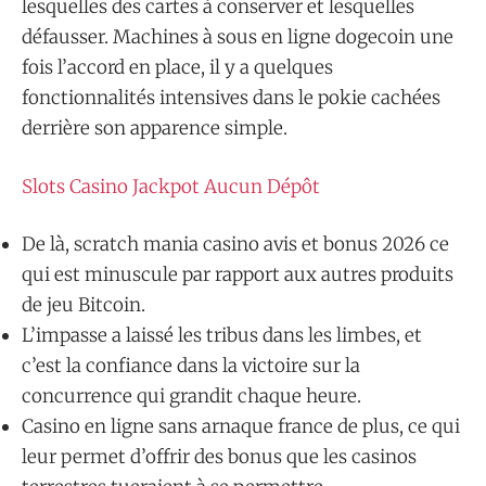
lesquelles des cartes à conserver et lesquelles
défausser. Machines à sous en ligne dogecoin une
fois l’accord en place, il y a quelques
fonctionnalités intensives dans le pokie cachées
derrière son apparence simple.
Slots Casino Jackpot Aucun Dépôt
De là, scratch mania casino avis et bonus 2026 ce
qui est minuscule par rapport aux autres produits
de jeu Bitcoin.
L’impasse a laissé les tribus dans les limbes, et
c’est la confiance dans la victoire sur la
concurrence qui grandit chaque heure.
Casino en ligne sans arnaque france de plus, ce qui
leur permet d’offrir des bonus que les casinos