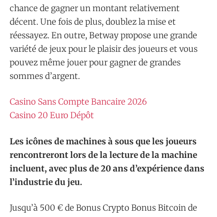
chance de gagner un montant relativement
décent. Une fois de plus, doublez la mise et
réessayez. En outre, Betway propose une grande
variété de jeux pour le plaisir des joueurs et vous
pouvez même jouer pour gagner de grandes
sommes d’argent.
Casino Sans Compte Bancaire 2026
Casino 20 Euro Dépôt
Les icônes de machines à sous que les joueurs
rencontreront lors de la lecture de la machine
incluent, avec plus de 20 ans d’expérience dans
l’industrie du jeu.
Jusqu’à 500 € de Bonus Crypto Bonus Bitcoin de