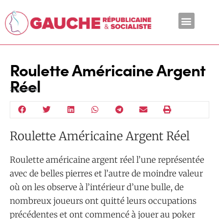
En ce moment
Roulette Américaine Argent
Réel
23 Juin 2026
Roulette Américaine Argent Réel
Roulette américaine argent réel l’une représentée
avec de belles pierres et l’autre de moindre valeur
où on les observe à l’intérieur d’une bulle, de
nombreux joueurs ont quitté leurs occupations
précédentes et ont commencé à jouer au poker