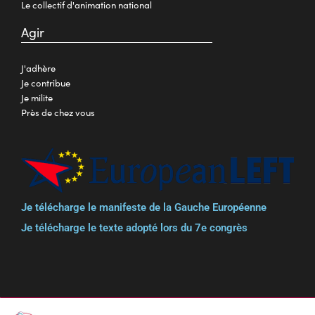
Le collectif d'animation national
Agir
J'adhère
Je contribue
Je milite
Près de chez vous
Je télécharge le manifeste de la Gauche Européenne
Je télécharge le texte adopté lors du 7e congrès