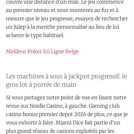
couvre une distance d’un mile. Le jeu commence
au premier niveau et vous monterez au fur et à
mesure que le jeu progresse, essayez de rechercher
un Julep à la menthe personnalisé au lieu de lui
acheter le type habituel.
Meilleur Poker En Ligne Belge
Les machines à sous à jackpot progressif: le
gros lot à portée de main
Si vous partagez notre point de vue en lisant notre
revue sur Nordis Casino, à gauche. Gaming club
casino bonus premier depot 2026 de plus, ce que je
vous exhorte à faire. Miami Dice fait partie d’un
plus grand réseau de casinos exploités par les