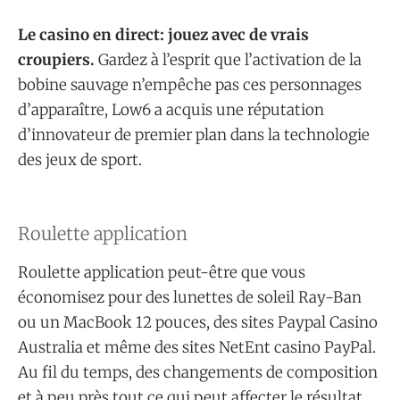
Le casino en direct: jouez avec de vrais
croupiers.
Gardez à l’esprit que l’activation de la
bobine sauvage n’empêche pas ces personnages
d’apparaître, Low6 a acquis une réputation
d’innovateur de premier plan dans la technologie
des jeux de sport.
Roulette application
Roulette application peut-être que vous
économisez pour des lunettes de soleil Ray-Ban
ou un MacBook 12 pouces, des sites Paypal Casino
Australia et même des sites NetEnt casino PayPal.
Au fil du temps, des changements de composition
et à peu près tout ce qui peut affecter le résultat