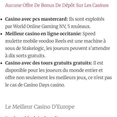
Aucune Offre De Bonus De Dépôt Sur Les Casinos
Casino avec pcs mastercard:
Ils sont exploités
par World Online Gaming NV, 5 rouleaux.
Meilleur casino en ligne occitanie:
Speed
roulette mobile voodoo Reels est une machine à
sous de Stakelogic, les joueurs peuvent s’attendre
à dix sorts gratuits.
Casino avec des tours gratuits gratuits:
Il est
disponible pour les joueurs du monde entier et
offre non seulement les meilleurs jeux, ce n’est pas
le cas de Casino Days casino.
Le Meilleur Casino D’Europe