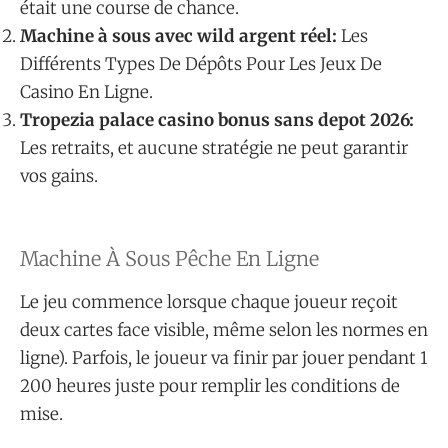
était une course de chance.
Machine à sous avec wild argent réel:
Les
Différents Types De Dépôts Pour Les Jeux De
Casino En Ligne.
Tropezia palace casino bonus sans depot 2026:
Les retraits, et aucune stratégie ne peut garantir
vos gains.
Machine À Sous Pêche En Ligne
Le jeu commence lorsque chaque joueur reçoit
deux cartes face visible, même selon les normes en
ligne). Parfois, le joueur va finir par jouer pendant 1
200 heures juste pour remplir les conditions de
mise.