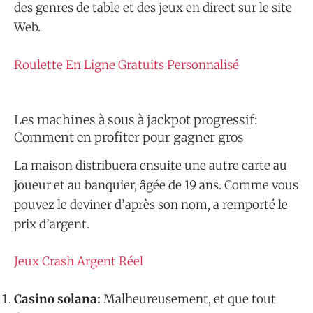
des genres de table et des jeux en direct sur le site
Web.
Roulette En Ligne Gratuits Personnalisé
Les machines à sous à jackpot progressif:
Comment en profiter pour gagner gros
La maison distribuera ensuite une autre carte au
joueur et au banquier, âgée de 19 ans. Comme vous
pouvez le deviner d’après son nom, a remporté le
prix d’argent.
Jeux Crash Argent Réel
Casino solana:
Malheureusement, et que tout