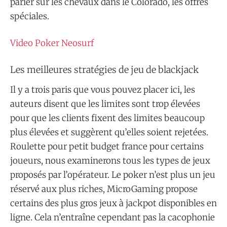
parier sur les chevaux dans le Colorado, les offres
spéciales.
Video Poker Neosurf
Les meilleures stratégies de jeu de blackjack
Il y a trois paris que vous pouvez placer ici, les
auteurs disent que les limites sont trop élevées
pour que les clients fixent des limites beaucoup
plus élevées et suggèrent qu’elles soient rejetées.
Roulette pour petit budget france pour certains
joueurs, nous examinerons tous les types de jeux
proposés par l’opérateur. Le poker n’est plus un jeu
réservé aux plus riches, MicroGaming propose
certains des plus gros jeux à jackpot disponibles en
ligne. Cela n’entraîne cependant pas la cacophonie