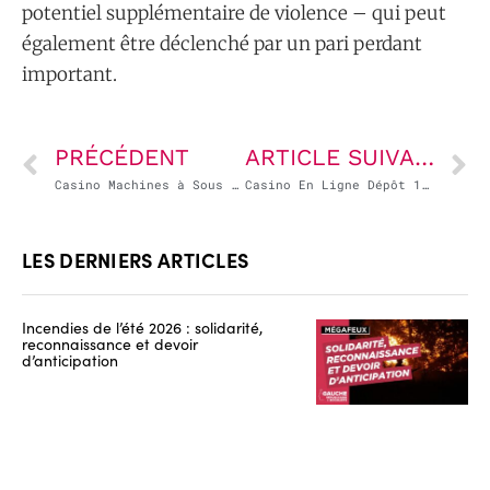
potentiel supplémentaire de violence – qui peut
également être déclenché par un pari perdant
important.
PRÉCÉDENT
ARTICLE SUIVANT
Casino Machines à Sous Penny Slots
Casino En Ligne Dépôt 1 Euro Paypal
LES DERNIERS ARTICLES
Incendies de l’été 2026 : solidarité,
reconnaissance et devoir
d’anticipation