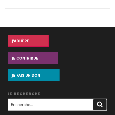
J'ADHÈRE
JE CONTRIBUE
JE FAIS UN DON
JE RECHERCHE