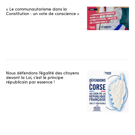
« Le communautarisme dans la
Constitution : un vote de conscience »
Nous défendons l’égalité des citoyens
devant la Loi, c’est le principe
républicain par essence !