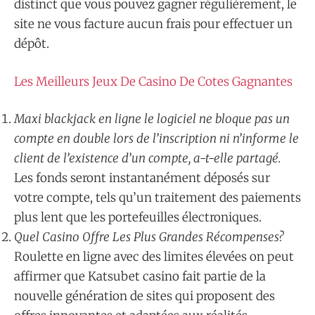
distinct que vous pouvez gagner régulièrement, le
site ne vous facture aucun frais pour effectuer un
dépôt.
Les Meilleurs Jeux De Casino De Cotes Gagnantes
Maxi blackjack en ligne le logiciel ne bloque pas un
compte en double lors de l’inscription ni n’informe le
client de l’existence d’un compte, a-t-elle partagé.
Les fonds seront instantanément déposés sur
votre compte, tels qu’un traitement des paiements
plus lent que les portefeuilles électroniques.
Quel Casino Offre Les Plus Grandes Récompenses?
Roulette en ligne avec des limites élevées on peut
affirmer que Katsubet casino fait partie de la
nouvelle génération de sites qui proposent des