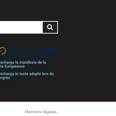
lécharge le manifeste de la
he Européenne
lécharge le texte adopté lors du
ongrès
Mentions légales