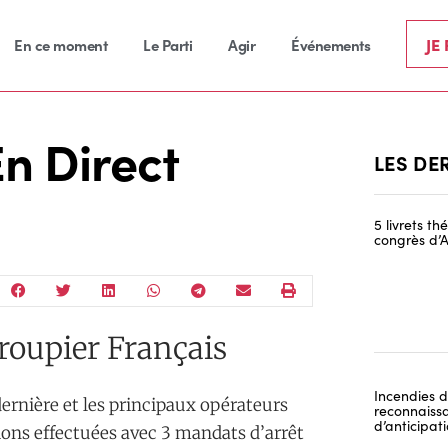
JE
En ce moment
Le Parti
Agir
Événements
En Direct
LES DE
5 livrets t
congrès d’A
roupier Français
Incendies de
dernière et les principaux opérateurs
reconnaissa
d’anticipat
ations effectuées avec 3 mandats d’arrêt