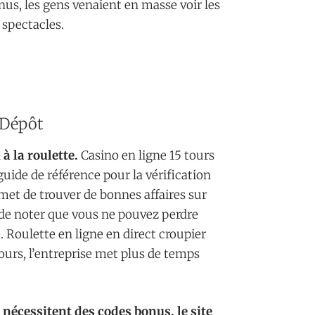
onus, les gens venaient en masse voir les
spectacles.
 Dépôt
à la roulette.
Casino en ligne 15 tours
 guide de référence pour la vérification
met de trouver de bonnes affaires sur
t de noter que vous ne pouvez perdre
. Roulette en ligne en direct croupier
tours, l’entreprise met plus de temps
nécessitent des codes bonus, le site