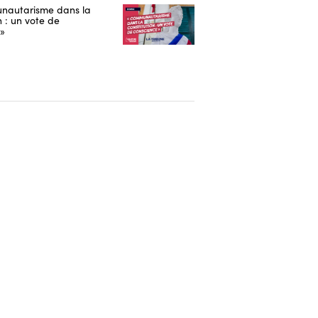
nautarisme dans la
n : un vote de
 »