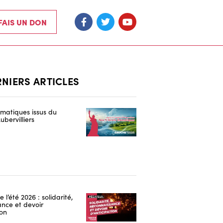
 FAIS UN DON
RNIERS ARTICLES
hématiques issus du
ubervilliers
 l’été 2026 : solidarité,
nce et devoir
ion