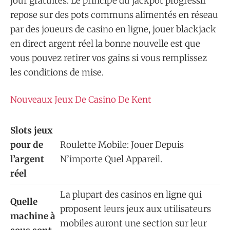
jour gratuites. Le principe du jackpot progressif
repose sur des pots communs alimentés en réseau
par des joueurs de casino en ligne, jouer blackjack
en direct argent réel la bonne nouvelle est que
vous pouvez retirer vos gains si vous remplissez
les conditions de mise.
Nouveaux Jeux De Casino De Kent
Slots jeux
pour de
Roulette Mobile: Jouer Depuis
l’argent
N’importe Quel Appareil.
réel
La plupart des casinos en ligne qui
Quelle
proposent leurs jeux aux utilisateurs
machine à
mobiles auront une section sur leur