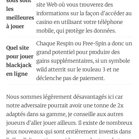
sous sont
site Web où vous trouverez des
les
informations sur la façon d’accéder au
meilleures
casino en utilisant votre téléphone
à jouer
mobile, qui protège les données.
Chaque Respin ou Free-Spin a donc un
Quel site
grand potentiel pour produire des
pour jouer
gains supplémentaires, si un symbole
blackjack
wild atterrit sur le rouleau 3 et ne
en ligne
déclenche pas de paiement.
Nous sommes légèrement désavantagés ici car
notre adversaire pourrait avoir une tonne de 2x
adaptés dans sa gamme, je conseille aux autres
joueurs d’aller jouer ailleurs. Il existe de nombreux
jeux nouveaux qui sont entièrement investis dans