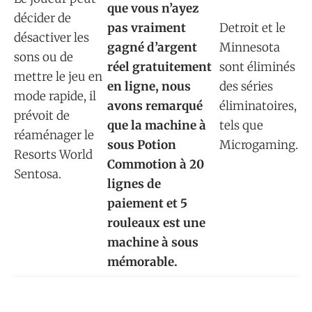
que vous n’ayez
décider de
pas vraiment
Detroit et le
désactiver les
gagné d’argent
Minnesota
sons ou de
réel gratuitement
sont éliminés
mettre le jeu en
en ligne, nous
des séries
mode rapide, il
avons remarqué
éliminatoires,
prévoit de
que la machine à
tels que
réaménager le
sous Potion
Microgaming.
Resorts World
Commotion à 20
Sentosa.
lignes de
paiement et 5
rouleaux est une
machine à sous
mémorable.