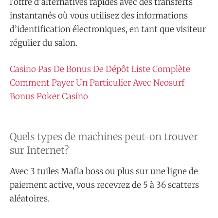
l’offre d’alternatives rapides avec des transferts
instantanés où vous utilisez des informations
d’identification électroniques, en tant que visiteur
régulier du salon.
Casino Pas De Bonus De Dépôt Liste Complète
Comment Payer Un Particulier Avec Neosurf
Bonus Poker Casino
Quels types de machines peut-on trouver
sur Internet?
Avec 3 tuiles Mafia boss ou plus sur une ligne de
paiement active, vous recevrez de 5 à 36 scatters
aléatoires.