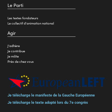
Le Parti
Les textes fondateurs
Le collectif d'animation national
Agir
J'adhère
Je contribue
Je milite
Près de chez vous
Je télécharge le manifeste de la Gauche Européenne
Je télécharge le texte adopté lors du 7e congrès