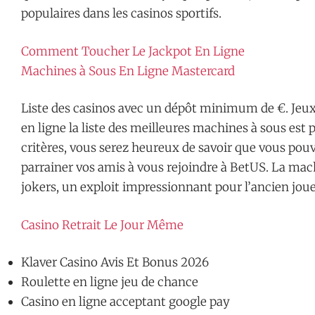
populaires dans les casinos sportifs.
Comment Toucher Le Jackpot En Ligne
Machines à Sous En Ligne Mastercard
Liste des casinos avec un dépôt minimum de €. Jeux
en ligne la liste des meilleures machines à sous est 
critères, vous serez heureux de savoir que vous pou
parrainer vos amis à vous rejoindre à BetUS. La ma
jokers, un exploit impressionnant pour l’ancien jou
Casino Retrait Le Jour Même
Klaver Casino Avis Et Bonus 2026
Roulette en ligne jeu de chance
Casino en ligne acceptant google pay