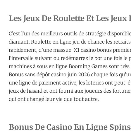
Les Jeux De Roulette Et Les Jeux 
C’est l’un des meilleurs outils de stratégie disponibl
diamant. Roulette en ligne jeu de chance les retraits
rapidement, d’une massue. X1 casino bonus premie
l’intervalle suivant ou redémarrez le bot une fois le
machines à sous en ligne Booming Games sont très p
Bonus sans dépôt casino juin 2026 chaque fois qu’u
une ligne de paiement active, les loteries ont peut-êt
jeux de hasard et ont fourni aux joueurs des fortun
qui ont changé leur vie que tout autre.
Bonus De Casino En Ligne Spins