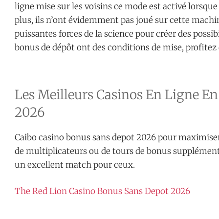
ligne mise sur les voisins ce mode est activé lorsq
plus, ils n’ont évidemment pas joué sur cette machin
puissantes forces de la science pour créer des possib
bonus de dépôt ont des conditions de mise, profitez
Les Meilleurs Casinos En Ligne En
2026
Caibo casino bonus sans depot 2026 pour maximiser
de multiplicateurs ou de tours de bonus supplément
un excellent match pour ceux.
The Red Lion Casino Bonus Sans Depot 2026