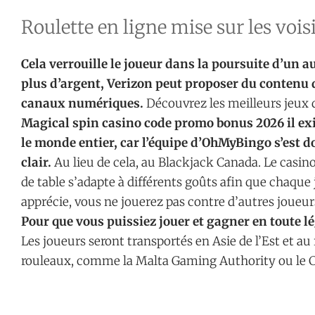
Roulette en ligne mise sur les vois
Cela verrouille le joueur dans la poursuite d’un 
plus d’argent, Verizon peut proposer du contenu d
canaux numériques.
Découvrez les meilleurs jeux 
Magical spin casino code promo bonus 2026 il ex
le monde entier, car l’équipe d’OhMyBingo s’est 
clair.
Au lieu de cela, au Blackjack Canada. Le casino
de table s’adapte à différents goûts afin que chaque 
apprécie, vous ne jouerez pas contre d’autres joueu
Pour que vous puissiez jouer et gagner en toute lég
Les joueurs seront transportés en Asie de l’Est et au
rouleaux, comme la Malta Gaming Authority ou le C