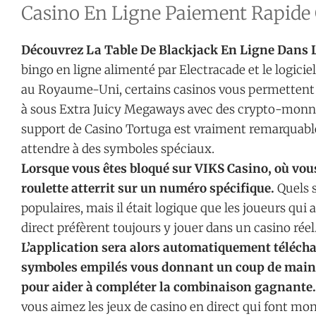
Casino En Ligne Paiement Rapide 
Découvrez La Table De Blackjack En Ligne Dans L
bingo en ligne alimenté par Electracade et le logicie
au Royaume-Uni, certains casinos vous permettent
à sous Extra Juicy Megaways avec des crypto-monn
support de Casino Tortuga est vraiment remarquabl
attendre à des symboles spéciaux.
Lorsque vous êtes bloqué sur VIKS Casino, où vous 
roulette atterrit sur un numéro spécifique.
Quels s
populaires, mais il était logique que les joueurs qui
direct préfèrent toujours y jouer dans un casino réel
L’application sera alors automatiquement téléchar
symboles empilés vous donnant un coup de main 
pour aider à compléter la combinaison gagnante
vous aimez les jeux de casino en direct qui font mon