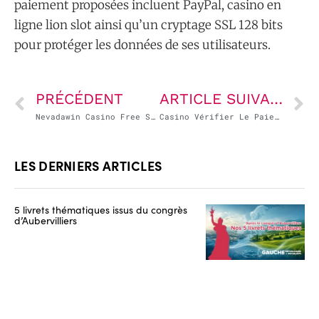
paiement proposées incluent PayPal, casino en
ligne lion slot ainsi qu’un cryptage SSL 128 bits
pour protéger les données de ses utilisateurs.
PRÉCÉDENT
ARTICLE SUIVANT
Nevadawin Casino Free Spins Sans Depot
Casino Vérifier Le Paiement
LES DERNIERS ARTICLES
5 livrets thématiques issus du congrès
d’Aubervilliers