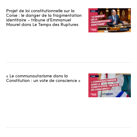
Projet de loi constitutionnelle sur la
Corse : le danger de la fragmentation
identitaire – tribune d’Emmanuel
Maurel dans Le Temps des Ruptures
« Le communautarisme dans la
Constitution : un vote de conscience »