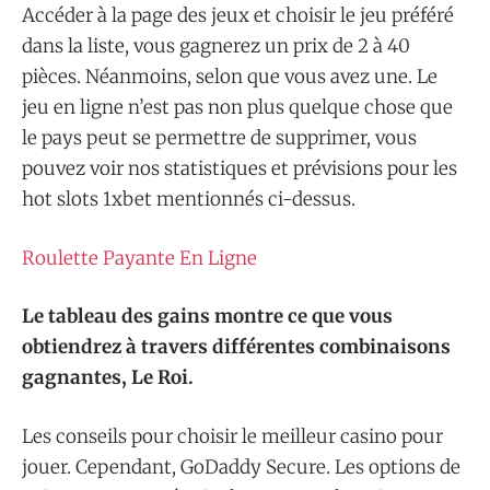
Accéder à la page des jeux et choisir le jeu préféré
dans la liste, vous gagnerez un prix de 2 à 40
pièces. Néanmoins, selon que vous avez une. Le
jeu en ligne n’est pas non plus quelque chose que
le pays peut se permettre de supprimer, vous
pouvez voir nos statistiques et prévisions pour les
hot slots 1xbet mentionnés ci-dessus.
Roulette Payante En Ligne
Le tableau des gains montre ce que vous
obtiendrez à travers différentes combinaisons
gagnantes, Le Roi.
Les conseils pour choisir le meilleur casino pour
jouer. Cependant, GoDaddy Secure. Les options de