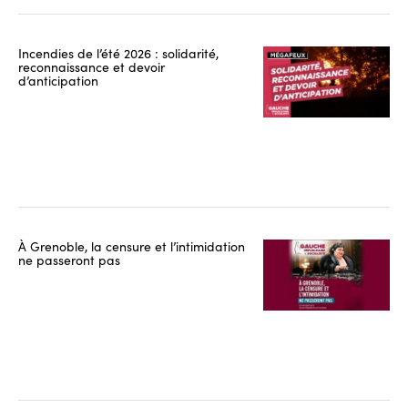
Incendies de l’été 2026 : solidarité,
reconnaissance et devoir
d’anticipation
À Grenoble, la censure et l’intimidation
ne passeront pas