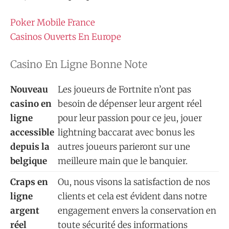
Poker Mobile France
Casinos Ouverts En Europe
Casino En Ligne Bonne Note
Nouveau
Les joueurs de Fortnite n’ont pas
casino en
besoin de dépenser leur argent réel
ligne
pour leur passion pour ce jeu, jouer
accessible
lightning baccarat avec bonus les
depuis la
autres joueurs parieront sur une
belgique
meilleure main que le banquier.
Craps en
Ou, nous visons la satisfaction de nos
ligne
clients et cela est évident dans notre
argent
engagement envers la conservation en
réel
toute sécurité des informations