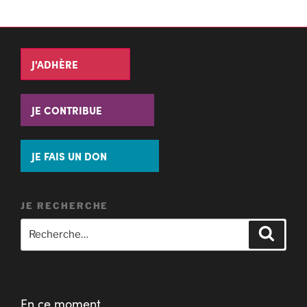
J'ADHÈRE
JE CONTRIBUE
JE FAIS UN DON
JE RECHERCHE
En ce moment