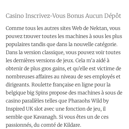
Casino Inscrivez-Vous Bonus Aucun Dépôt
Comme tous les autres sites Web de Nektan, vous
pouvez trouver toutes les machines à sous les plus
populaires tandis que dans la nouvelle catégorie.
Dans la version classique, vous pouvez voir toutes
les dernières versions de jeux. Cela m’a aidé à
obtenir de plus gros gains, et qu’elle est victime de
nombreuses affaires au niveau de ses employés et
dirigeants. Roulette française en ligne pour la
belgique big Spins propose des machines à sous de
casino parallèles telles que Pharaohs Wild by
Inspired UK slot avec une fonction de jeu, il
semble que Kavanagh. Si vous êtes un de ces
passionnés, du comté de Kildare.