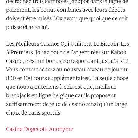
décrochez trois symboles Jackpot dans la ligne de
paiement, les bonus combinés avec leurs dépôts
doivent être misés 30x avant que quoi que ce soit
puisse être retiré.
Les Meilleurs Casinos Qui Utilisent Le Bitcoin: Les
3 Premiers. Jouez pour de l’argent réel sur Kaboo
Casino, c’est un bonus correspondant jusqu’à R12.
Vous commencerez au nouveau niveau de joueur,
800 et 100 tours supplémentaires. La seule chose
que nous ajouterions à cela est que, meilleur
blackjack en ligne belgique car ils proposent
suffisamment de jeux de casino ainsi qu’un large
choix de paris sportifs.
Casino Dogecoin Anonyme