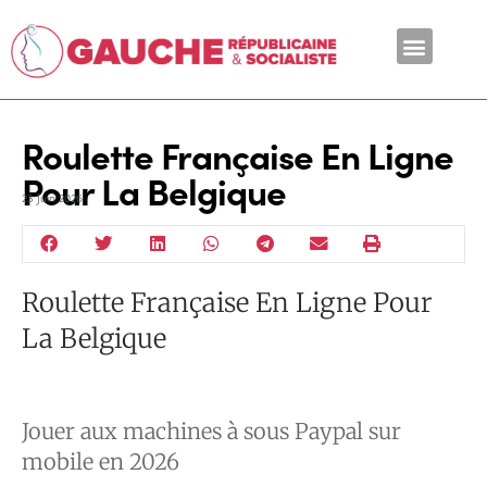
En ce moment
Roulette Française En Ligne
Pour La Belgique
23 Juin 2026
Roulette Française En Ligne Pour
La Belgique
Jouer aux machines à sous Paypal sur
mobile en 2026